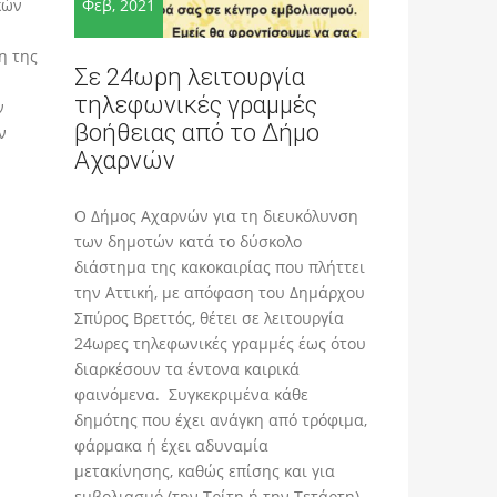
Φεβ, 2021
κών
η της
Σε 24ωρη λειτουργία
τηλεφωνικές γραμμές
ν
βοήθειας από το Δήμο
ν
Αχαρνών
Ο Δήμος Αχαρνών για τη διευκόλυνση
των δημοτών κατά το δύσκολο
διάστημα της κακοκαιρίας που πλήττει
την Αττική, με απόφαση του Δημάρχου
Σπύρος Βρεττός, θέτει σε λειτουργία
24ωρες τηλεφωνικές γραμμές έως ότου
διαρκέσουν τα έντονα καιρικά
φαινόμενα. Συγκεκριμένα κάθε
δημότης που έχει ανάγκη από τρόφιμα,
φάρμακα ή έχει αδυναμία
μετακίνησης, καθώς επίσης και για
εμβολιασμό (την Τρίτη ή την Τετάρτη)