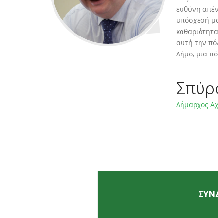
ευθύνη απέν
υπόσχεσή μας
καθαριότητα
αυτή την πό
Δήμο, μια πό
Σπύρ
Δήμαρχος Α
ΣΥΝ