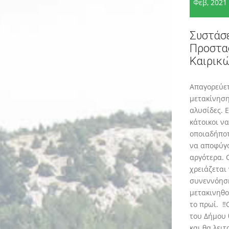
Φεβ, 2021
Συστάσε
Προστα
Καιρικ
Απαγορεύε
μετακίνηση
αλυσίδες. 
κάτοικοι ν
οποιαδήπο
να αποφύγο
αργότερα. 
χρειάζεται
συνεννόηση
μετακινηθο
το πρωί. ‼️
του Δήμου 
και θα λει