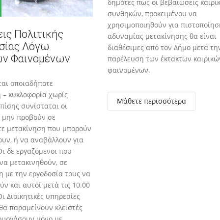
δημότες πως οι βεβαιώσεις καιρι
συνθηκών, προκειμένου να
χρησιμοποιηθούν για πιστοποίησ
ις Πολιτικής
αδυναμίας μετακίνησης θα είναι
σίας Λόγω
διαθέσιμες από τον Δήμο μετά τη
ών Φαινομένων
παρέλευση των έκτακτων καιρικώ
φαινομένων.
ται οποιαδήποτε
 – κυκλοφορία χωρίς
Μάθετε περισσότερα
Επίσης συνίσταται οι
α μην προβούν σε
τε μετακίνηση που μπορούν
υν, ή να αναβάλλουν για
Οι δε εργαζόμενοι που
 να μετακινηθούν, σε
 με την εργοδοσία τους να
ύν και αυτοί μετά τις 10.00
Oι Διοικητικές υπηρεσίες
θα παραμείνουν κλειστές
τουργήσουν μόνο με