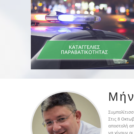
Μή
Συμπολίτισσ
Στις 8 Οκτω
αποστολή απ
να γίνουν ο