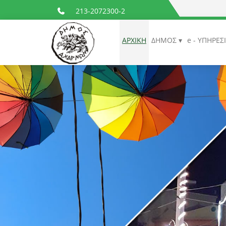
213-2072300-2
ΑΡΧΙΚΗ
ΔΗΜΟΣ
e - ΥΠΗΡΕΣ