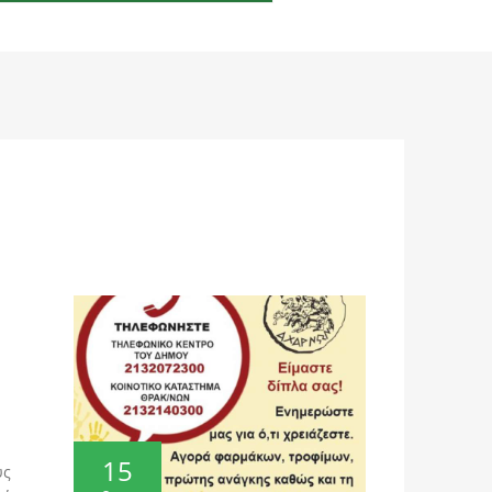
15
υς