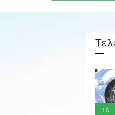
Τελ
16