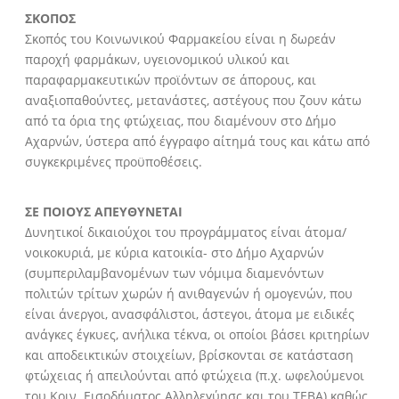
ΣΚΟΠΟΣ
Σκοπός του Κοινωνικού Φαρμακείου είναι η δωρεάν
παροχή φαρμάκων, υγειονομικού υλικού και
παραφαρμακευτικών προϊόντων σε άπορους, και
αναξιοπαθούντες, μετανάστες, αστέγους που ζουν κάτω
από τα όρια της φτώχειας, που διαμένουν στο Δήμο
Αχαρνών, ύστερα από έγγραφο αίτημά τους και κάτω από
συγκεκριμένες προϋποθέσεις.
ΣΕ ΠΟΙΟΥΣ ΑΠΕΥΘΥΝΕΤΑΙ
Δυνητικοί δικαιούχοι του προγράμματος είναι άτομα/
νοικοκυριά, με κύρια κατοικία- στο Δήμο Αχαρνών
(συμπεριλαμβανομένων των νόμιμα διαμενόντων
πολιτών τρίτων χωρών ή ανιθαγενών ή ομογενών, που
είναι άνεργοι, ανασφάλιστοι, άστεγοι, άτομα με ειδικές
ανάγκες έγκυες, ανήλικα τέκνα, οι οποίοι βάσει κριτηρίων
και αποδεικτικών στοιχείων, βρίσκονται σε κατάσταση
φτώχειας ή απειλούνται από φτώχεια (π.χ. ωφελούμενοι
του Κοιν. Εισοδήματος Αλληλεγύησς και του ΤΕΒΑ) καθώς