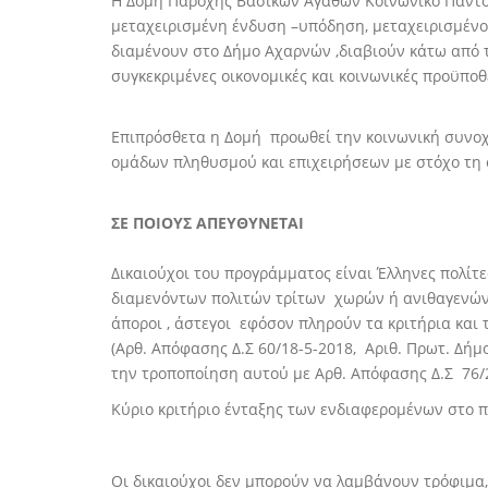
Η Δομή Παροχής Βασικών Αγαθών Κοινωνικό Παντο
μεταχειρισμένη ένδυση –υπόδηση, μεταχειρισμένο ο
διαμένουν στο Δήμο Αχαρνών ,διαβιούν κάτω από τ
συγκεκριμένες οικονομικές και κοινωνικές προϋπο
Επιπρόσθετα η Δομή προωθεί την κοινωνική συνοχ
ομάδων πληθυσμού και επιχειρήσεων με στόχο τη
ΣΕ ΠΟΙΟΥΣ ΑΠΕΥΘΥΝΕΤΑΙ
Δικαιούχοι του προγράμματος είναι Έλληνες πολίτ
διαμενόντων πολιτών τρίτων χωρών ή ανιθαγενών κα
άποροι , άστεγοι εφόσον πληρούν τα κριτήρια και
(Αρθ. Απόφασης Δ.Σ 60/18-5-2018, Αριθ. Πρωτ. Δήμ
την τροποποίηση αυτού με Αρθ. Απόφασης Δ.Σ 76/2
Κύριο κριτήριο ένταξης των ενδιαφερομένων στο π
Οι δικαιούχοι δεν μπορούν να λαμβάνουν τρόφιμα,