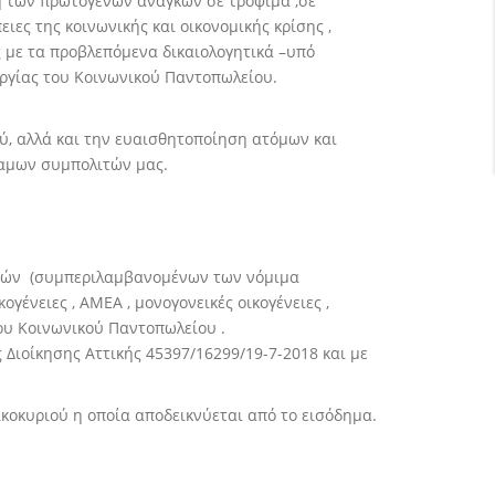
 των πρωτογενών αναγκών σε τρόφιμα ,σε
ες της κοινωνικής και οικονομικής κρίσης ,
 με τα προβλεπόμενα δικαιολογητικά –υπό
υργίας του Κοινωνικού Παντοπωλείου.
ύ, αλλά και την ευαισθητοποίηση ατόμων και
ναμων συμπολιτών μας.
αρνών (συμπεριλαμβανομένων των νόμιμα
ένειες , ΑΜΕΑ , μονογονεικές οικογένειες ,
 του Κοινωνικού Παντοπωλείου .
 Διοίκησης Αττικής 45397/16299/19-7-2018 και με
κοκυριού η οποία αποδεικνύεται από το εισόδημα.