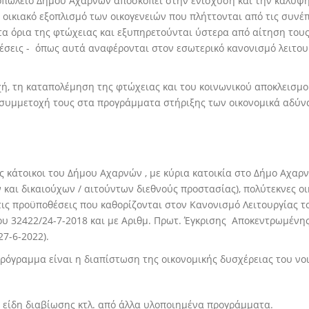
πωλείο Δήμου Αχαρνών αποσκοπεί στην ενίσχυση και την κάλυψη
ικιακό εξοπλισμό των οικογενειών που πλήττονται από τις συνέπει
α όρια της φτώχειας και εξυπηρετούνται ύστερα από αίτηση τους
θέσεις - όπως αυτά αναφέρονται στον εσωτερικό κανονισμό λειτο
ή, τη καταπολέμηση της φτώχειας και του κοινωνικού αποκλεισμο
 συμμετοχή τους στα προγράμματα στήριξης των οικονομικά αδύ
ες κάτοικοι του Δήμου Αχαρνών , με κύρια κατοικία στο Δήμο Αχ
ι δικαιούχων / αιτούντων διεθνούς προστασίας), πολύτεκνες οικογ
 τις προϋποθέσεις που καθορίζονται στον Κανονισμό Λειτουργίας
ου 32422/24-7-2018 και με Αριθμ. Πρωτ. Έγκρισης Αποκεντρωμένης
7-6-2022).
ρόγραμμα είναι η διαπίστωση της οικονομικής δυσχέρειας του νοι
 είδη διαβίωσης κτλ. από άλλα υλοποιημένα προγράμματα.