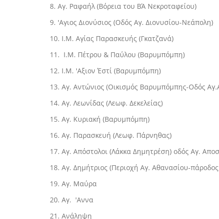
8. Αγ. Ραφαήλ (Βόρεια του ΒΆ Νεκροταφείου)
9. 'Αγιος Διονύσιος (Οδός Αγ. Διονυσίου-Νεάπολη)
10. Ι.Μ. Αγίας Παρασκευής (Γκατζανά)
11. Ι.Μ. Πέτρου & Παύλου (Βαρυμπόμπη)
12. Ι.Μ. 'Αξιον Έστί (Βαρυμπόμπη)
13. Αγ. Αντώνιος (Οικισμός Βαρυμπόμπης-Οδός Αγ.
14. Αγ. Λεωνίδας (Λεωφ. Δεκελείας)
15. Αγ. Κυριακή (Βαρυμπόμπη)
16. Αγ. Παρασκευή (Λεωφ. Πάρνηθας)
17. Αγ. Απόστολοι (Λάκκα Δημητρέση) οδός Αγ. Απο
18. Αγ. Δημήτριος (Περιοχή Αγ. Αθανασίου-πάροδος
19. Αγ. Μαύρα
20. Αγ. 'Aννα
21. Ανάληψη