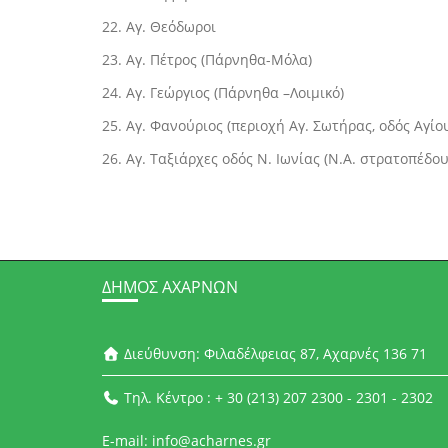
22. Αγ. Θεόδωροι
23. Αγ. Πέτρος (Πάρνηθα-Μόλα)
24. Αγ. Γεώργιος (Πάρνηθα –Λοιμικό)
25. Αγ. Φανούριος (περιοχή Αγ. Σωτήρας, οδός Αγί
26. Αγ. Ταξιάρχες οδός Ν. Ιωνίας (Ν.Α. στρατοπέδ
ΔΉΜΟΣ ΑΧΑΡΝΏΝ
Διεύθυνση: Φιλαδέλφειας 87, Αχαρνές 136 71
Τηλ. Κέντρο : + 30 (213) 207 2300 - 2301 - 2302
E-mail: info@acharnes.gr