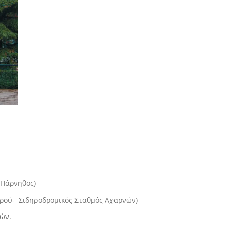
ς Πάρνηθος)
υρού- Σιδηροδρομικός Σταθμός Αχαρνών)
νών.