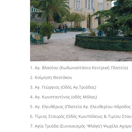
1. Αγ. Βλασίου (Κωδωνοστάσιο Κεντρική Πλατεία)
2. Κοίμηση Θεοτόκου
3. Αγ. Γεώργιος (Οδός Αγ.Τριάδας)
4. Αγ. Κωνσταντίνος (οδός Μόλας)
5. Αγ. Ελευθέριος (Πλατεία Αγ. Ελευθερίου-πάροδο
6. Τίμιος Σταυρός (Οδός Κων/πόλεως & Τιμίου Στα
7. Αγία Τριάδα (Συνοικισμός 'Φλόγα') Ψωρίλα Αχαρ