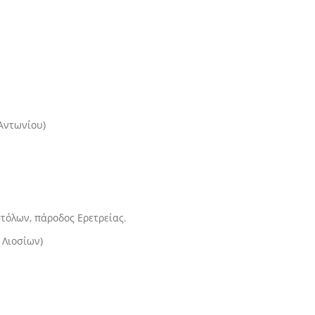
Αντωνίου)
στόλων, πάροδος Ερετρείας.
 Λιοσίων)