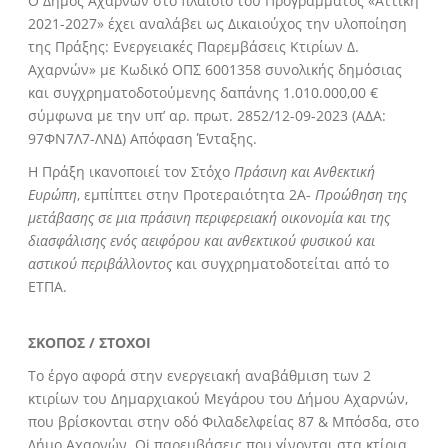
Ο Δήμος Αχαρνών στο πλαίσιο του Προγράμματος «Αττική
2021-2027» έχει αναλάβει ως Δικαιούχος την υλοποίηση
της Πράξης: Ενεργειακές Παρεμβάσεις Κτιρίων Δ.
Αχαρνών» με Κωδικό ΟΠΣ 6001358 συνολικής δημόσιας
και συγχρηματοδοτούμενης δαπάνης 1.010.000,00 €
σύμφωνα με την υπ’ αρ. πρωτ. 2852/12-09-2023 (ΑΔΑ:
97ΦΝ7Λ7-ΛΝΔ) Απόφαση Ένταξης.
Η Πράξη ικανοποιεί τον Στόχο
Πράσινη και Ανθεκτική
Ευρώπη
, εμπίπτει στην Προτεραιότητα 2Α-
Προώθηση της
μετάβασης σε μια πράσινη περιφερειακή οικονομία και της
διασφάλισης ενός αειφόρου και ανθεκτικού φυσικού και
αστικού περιβάλλοντος
και συγχρηματοδοτείται από το
ΕΤΠΑ.
ΣΚΟΠΟΣ / ΣΤΟΧΟΙ
Το έργο αφορά στην ενεργειακή αναβάθμιση των 2
κτιρίων του Δημαρχιακού Μεγάρου του Δήμου Αχαρνών,
που βρίσκονται στην οδό Φιλαδελφείας 87 & Μπόσδα, στο
Δήμο Αχαρνών. Oi παρεμβάσεις που γίνονται στα κτίρια