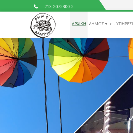
213-2072300-2
ΑΡΧΙΚΗ
ΔΗΜΟΣ
e - ΥΠΗΡΕΣ