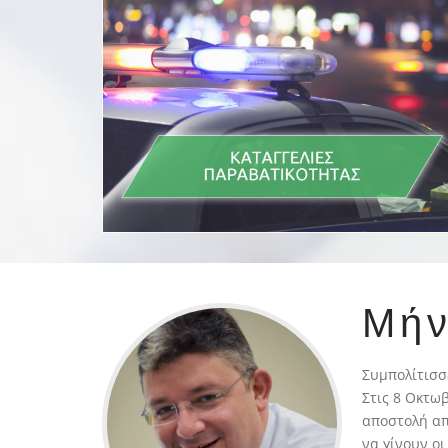
Μή
Συμπολίτισσ
Στις 8 Οκτω
αποστολή απ
να γίνουν ο