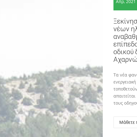
Απρ, 2021
Ξεκίνη
νέων η
αναβαθ
επίπεδο
οδικού 
Αχαρνώ
Τα νέα φαν
ενεργειακή
τοποθετούν
απαιτείται
τους οδηγο
Μάθετε 