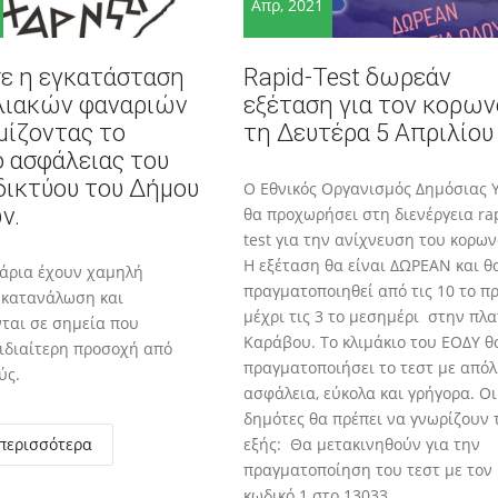
Απρ, 2021
σε η εγκατάσταση
Rapid-Test δωρεάν
λιακών φαναριών
εξέταση για τον κορων
μίζοντας το
τη Δευτέρα 5 Απριλίο
 ασφάλειας του
δικτύου του Δήμου
O Εθνικός Οργανισμός Δημόσιας 
ν.
θα προχωρήσει στη διενέργεια ra
test για την ανίχνευση του κορω
Η εξέταση θα είναι ΔΩΡΕΑΝ και θ
άρια έχουν χαμηλή
πραγματοποιηθεί από τις 10 το π
 κατανάλωση και
μέχρι τις 3 το μεσημέρι στην πλα
ται σε σημεία που
Καράβου. Το κλιμάκιο του ΕΟΔΥ θ
 ιδιαίτερη προσοχή από
πραγματοποιήσει το τεστ με από
ύς.
ασφάλεια, εύκολα και γρήγορα. Οι
δημότες θα πρέπει να γνωρίζουν 
περισσότερα
εξής: Θα μετακινηθούν για την
πραγματοποίηση του τεστ με τον
κωδικό 1 στο 13033.