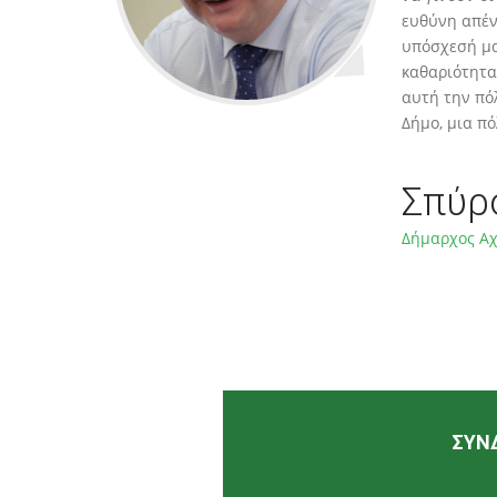
ευθύνη απέν
υπόσχεσή μας
καθαριότητα
αυτή την πό
Δήμο, μια πό
Σπύρ
Δήμαρχος Α
ΣΥΝ