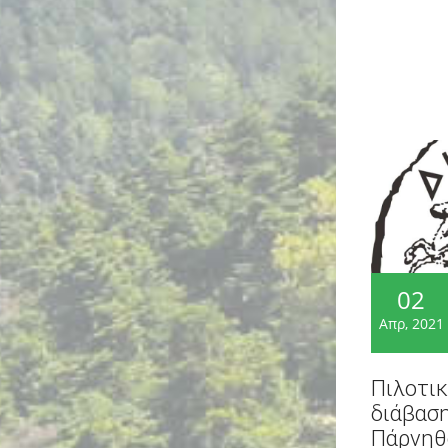
02
Απρ, 2021
Πιλοτικ
διάβαση
Πάρνηθο