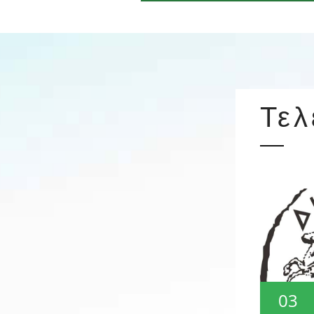
Τελ
03