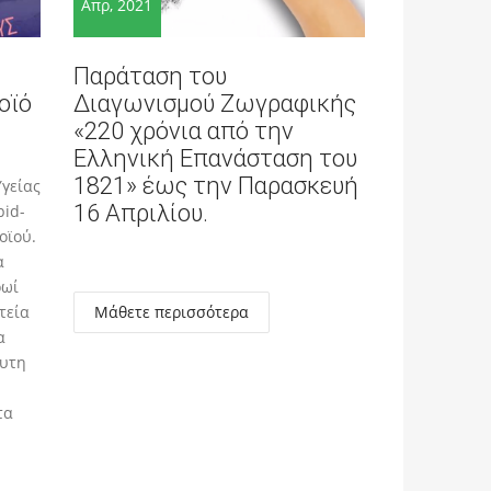
Απρ, 2021
Παράταση του
οϊό
Διαγωνισμού Ζωγραφικής
υ
«220 χρόνια από την
Ελληνική Επανάσταση του
1821» έως την Παρασκευή
Υγείας
16 Απριλίου.
pid-
νοϊού.
α
ρωί
τεία
Μάθετε περισσότερα
α
λυτη
τα