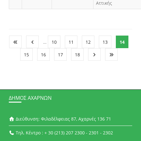
Αττικής
…
10
11
12
13
14
15
16
17
18
ΔΉΜΟΣ ΑΧΑΡΝΏΝ
Διεύθυνση: Φιλαδέλφειας 87, Αχαρνές 136 71
Τηλ. Κέντρο : + 30 (213) 207 2300 - 2301 - 2302