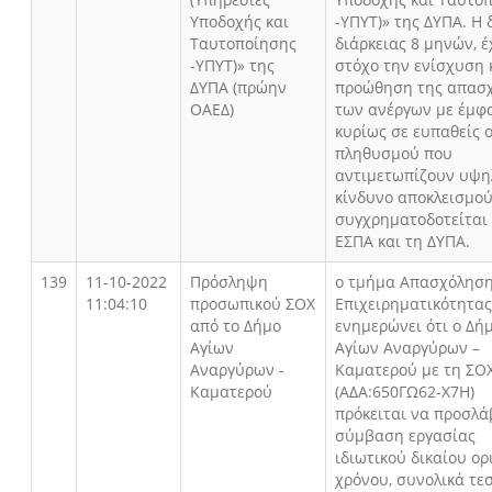
Υποδοχής και
-ΥΠΥΤ)» της ΔΥΠΑ. Η 
Ταυτοποίησης
διάρκειας 8 μηνών, έ
-ΥΠΥΤ)» της
στόχο την ενίσχυση 
ΔΥΠΑ (πρώην
προώθηση της απασ
ΟΑΕΔ)
των ανέργων με έμφ
κυρίως σε ευπαθείς 
πληθυσμού που
αντιμετωπίζουν υψη
κίνδυνο αποκλεισμού
συγχρηματοδοτείται
ΕΣΠΑ και τη ΔΥΠΑ.
139
11-10-2022
Πρόσληψη
ο τμήμα Απασχόληση
11:04:10
προσωπικού ΣΟΧ
Επιχειρηματικότητας
από το Δήμο
ενημερώνει ότι ο Δή
Αγίων
Αγίων Αναργύρων –
Αναργύρων -
Καματερού με τη ΣΟΧ
Καματερού
(ΑΔΑ:650ΓΩ62-Χ7Η)
πρόκειται να προσλά
σύμβαση εργασίας
ιδιωτικού δικαίου ο
χρόνου, συνολικά τ