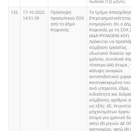
δώδεκα (12) μήνες.
132
17-10-2022
Πρόσληψη
Το τμήμα Απασχόλησ
14:51:39
προσωπικού ΣΟΧ
Επιχειρηματικότητας
από το Δήμο
ενημερώνει ότι ο Δή
Κηφισιάς
Κηφισιάς με τη ΣΟΧ 
(ΑΔΑ:ΨΥΛΑΩΕΜ-Α5Υ)
πρόκειται να προσλά
σύμβαση εργασίας
ιδιωτικού δικαίου ο
χρόνου, συνολικά σ
τέσσερα (44) άτομα , 
κάλυψη αναγκών
ανταποδοτικού χαρα
καισυγκεκριμένα του 
ανά υπηρεσία, έδρα,
ειδικότητα και διάρκ
σύμβασης αριθμού α
ως εξής: ΔΕ, Χειριστ
μηχανημάτων έργου τ
άτομα για χρονικό δ
οκτώ (8) μηνών ΔΕ Ο
κατηγορίας, οκτώ (8)