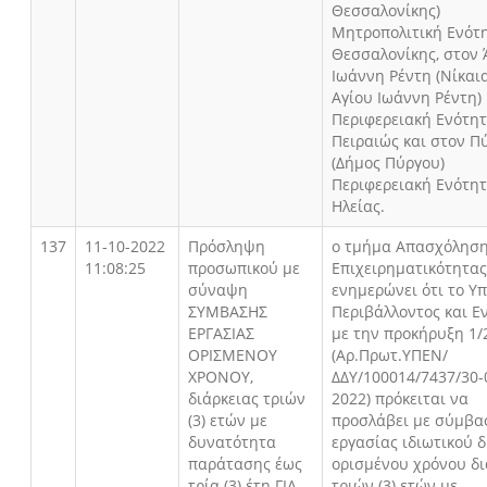
Θεσσαλονίκης)
Μητροπολιτική Ενότ
Θεσσαλονίκης, στον 
Ιωάννη Ρέντη (Νίκαι
Αγίου Ιωάννη Ρέντη)
Περιφερειακή Ενότη
Πειραιώς και στον Π
(Δήμος Πύργου)
Περιφερειακή Ενότη
Ηλείας.
137
11-10-2022
Πρόσληψη
ο τμήμα Απασχόληση
11:08:25
προσωπικού με
Επιχειρηματικότητας
σύναψη
ενημερώνει ότι το Υ
ΣΥΜΒΑΣΗΣ
Περιβάλλοντος και Ε
ΕΡΓΑΣΙΑΣ
με την προκήρυξη 1/
ΟΡΙΣΜΕΝΟΥ
(Αρ.Πρωτ.ΥΠΕΝ/
ΧΡΟΝΟΥ,
ΔΔΥ/100014/7437/30-
διάρκειας τριών
2022) πρόκειται να
(3) ετών με
προσλάβει με σύμβα
δυνατότητα
εργασίας ιδιωτικού δ
παράτασης έως
ορισμένου χρόνου δι
τρία (3) έτη ΓΙΑ
τριών (3) ετών με