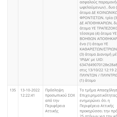
ασφαλούς παραμονή
ωφελούμενων) , δυο (
άτομα ΔΕ ΚΟΙΝΩΝΙΚ
ΦΡΟΝΤΙΣΤΩΝ, τρία (3
ΔΕ ΑΠΟΘΗΚΑΡΙΩΝ, δυ
άτομα ΥΕ ΤΡΑΠΕΖΟ
τέσσερα (4) άτομα ΥΕ
ΒΟΗΘΩΝ ΑΠΟΘΗΚΑΡ
ένα (1) άτομο ΥΕ
ΚΑΘΑΡΙΣΤΩΝ/ΣΤΡΙΩΝ,
(3) άτομα Διανομή μ
'ΙΡΙΔΑ' με UID:
6347d49070128e28a
στις 13/10/22 12:19 2
ΠΛΥΝΤΩΝ / ΠΛΥΝΤΡΙΩ
(1) άτομο
135
13-10-2022
Πρόσληψη
Το τμήμα Απασχόλησ
12:22:41
προσωπικού ΣΟΧ
Επιχειρηματικότητας
από την
ενημερώνει ότι η
Περιφέρεια
Περιφέρεια Αττικής
Αττικής
προκηρύσσει την πρ
25 ατόμων για την 