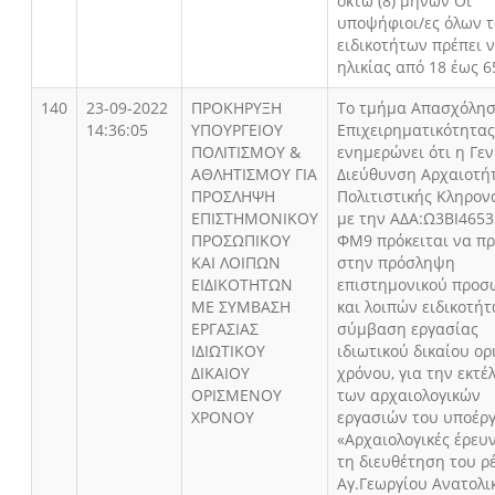
οκτώ (8) μηνών Οι
υποψήφιοι/ες όλων 
ειδικοτήτων πρέπει ν
ηλικίας από 18 έως 6
140
23-09-2022
ΠΡΟΚΗΡΥΞΗ
Το τμήμα Απασχόλησ
14:36:05
ΥΠΟΥΡΓΕΙΟΥ
Επιχειρηματικότητας
ΠΟΛΙΤΙΣΜΟΥ &
ενημερώνει ότι η Γεν
ΑΘΛΗΤΙΣΜΟΥ ΓΙΑ
Διεύθυνση Αρχαιοτή
ΠΡΟΣΛΗΨΗ
Πολιτιστικής Κληρον
ΕΠΙΣΤΗΜΟΝΙΚΟΥ
με την ΑΔΑ:Ω3ΒΙ4653
ΠΡΟΣΩΠΙΚΟΥ
ΦΜ9 πρόκειται να πρ
ΚΑΙ ΛΟΙΠΩΝ
στην πρόσληψη
ΕΙΔΙΚΟΤΗΤΩΝ
επιστημονικού προσ
ΜΕ ΣΥΜΒΑΣΗ
και λοιπών ειδικοτήτ
ΕΡΓΑΣΙΑΣ
σύμβαση εργασίας
ΙΔΙΩΤΙΚΟΥ
ιδιωτικού δικαίου ο
ΔΙΚΑΙΟΥ
χρόνου, για την εκτέ
ΟΡΙΣΜΕΝΟΥ
των αρχαιολογικών
ΧΡΟΝΟΥ
εργασιών του υποέρ
«Αρχαιολογικές έρευν
τη διευθέτηση του ρ
Αγ.Γεωργίου Ανατολι