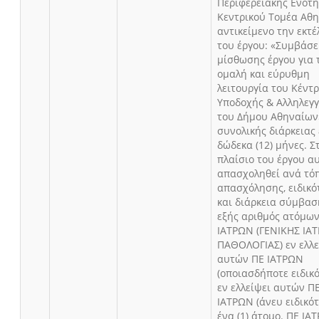
Περιφερειακής Ενότ
Κεντρικού Τομέα Αθη
αντικείμενο την εκτ
του έργου: «Συμβάσε
μίσθωσης έργου για 
ομαλή και εύρυθμη
λειτουργία του Κέντ
Υποδοχής & Αλληλεγ
του Δήμου Αθηναίων
συνολικής διάρκειας
δώδεκα (12) μήνες. Σ
πλαίσιο του έργου α
απασχοληθεί ανά τό
απασχόλησης, ειδικό
και διάρκεια σύμβασ
εξής αριθμός ατόμων
ΙΑΤΡΩΝ (ΓΕΝΙΚΗΣ ΙΑΤ
ΠΑΘΟΛΟΓΙΑΣ) εν ελλε
αυτών ΠΕ ΙΑΤΡΩΝ
(οποιασδήποτε ειδικ
εν ελλείψει αυτών Π
ΙΑΤΡΩΝ (άνευ ειδικότ
ένα (1) άτομο. ΠΕ ΙΑ