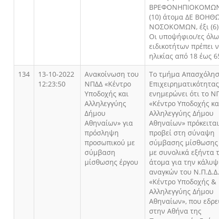
ΒΡΕΦΟΝΗΠΙΟΚΟΜΩΝ,
(10) άτομα ΔΕ ΒΟΗΘ
ΝΟΣΟΚΟΜΩΝ, έξι (6)
Οι υποψήφιοι/ες όλ
ειδικοτήτων πρέπει ν
ηλικίας από 18 έως 6
134
13-10-2022
Ανακοίνωση του
Το τμήμα Απασχόλησ
12:23:50
ΝΠΔΔ «Κέντρο
Επιχειρηματικότητας
Υποδοχής και
ενημερώνει ότι το Ν
Αλληλεγγύης
«Κέντρο Υποδοχής κα
Δήμου
Αλληλεγγύης Δήμου
Αθηναίων» για
Αθηναίων» πρόκειται
πρόσληψη
προβεί στη σύναψη
προσωπικού με
σύμβασης μίσθωσης
σύμβαση
με συνολικά εξήντα τ
μίσθωσης έργου
άτομα για την κάλυ
αναγκών του Ν.Π.Δ.Δ
«Κέντρο Υποδοχής &
Αλληλεγγύης Δήμου
Αθηναίων», που εδρε
στην Αθήνα της