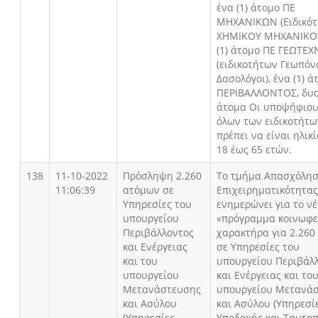
ένα (1) άτομο ΠΕ
ΜΗΧΑΝΙΚΩΝ (Ειδικό
ΧΗΜΙΚΟΥ ΜΗΧΑΝΙΚΟΥ
(1) άτομο ΠΕ ΓΕΩΤΕ
(ειδικοτήτων Γεωπόνο
Δασολόγοι), ένα (1) 
ΠΕΡΙΒΑΛΛΟΝΤΟΣ, δυο 
άτομα Οι υποψήφιοι
όλων των ειδικοτήτω
πρέπει να είναι ηλικ
18 έως 65 ετών.
138
11-10-2022
Πρόσληψη 2.260
Το τμήμα Απασχόλησ
11:06:39
ατόμων σε
Επιχειρηματικότητας
Υπηρεσίες του
ενημερώνει για το ν
υπουργείου
«πρόγραμμα κοινωφε
Περιβάλλοντος
χαρακτήρα για 2.260
και Ενέργειας
σε Υπηρεσίες του
και του
υπουργείου Περιβάλ
υπουργείου
και Ενέργειας και το
Μετανάστευσης
υπουργείου Μετανά
και Ασύλου
και Ασύλου (Υπηρεσί
(Υπηρεσίες
Υποδοχής και Ταυτο