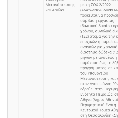
Μετανάστευσης
με τη ΣΟΧ 2/2022
και Ασύλου
(ΑΔΑ:ΨΔΝ846ΜΔΨΟ-Ι
πρόκειται να προσλά
σύμβαση εργασίας
ιδιωτικού δικαίου ο
χρόνου, συνολικά είκ
(122) άτομα για την
εποχικών ή παροδικ
αναγκών για χρονικό
διάστημα δώδεκα (12
μηνών με ανανέωση
παράταση έως τη λή
προγράμματος. σε Υπ
του Υπουργείου
Μετανάστευσης και 
στον Άγιο Ιωάννη Ρέ
εδρεύει στην Περιφε
Ενότητα Πειραιώς, σ
Αθήνα (Δήμος Αθηνα
Περιφερειακή Ενότη
Κεντρικού Τομέα Αθη
στη Θεσσαλονίκη (Δ