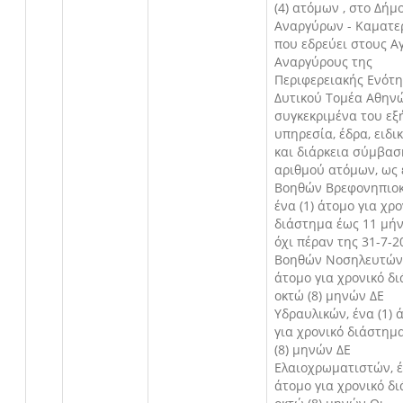
(4) ατόμων , στο Δήμ
Αναργύρων - Καματε
που εδρεύει στους Α
Αναργύρους της
Περιφερειακής Ενότ
Δυτικού Τομέα Αθηνώ
συγκεκριμένα του εξ
υπηρεσία, έδρα, ειδι
και διάρκεια σύμβασ
αριθμού ατόμων, ως 
Βοηθών Βρεφονηπιο
ένα (1) άτομο για χρ
διάστημα έως 11 μήν
όχι πέραν της 31-7-2
Βοηθών Νοσηλευτών, 
άτομο για χρονικό δ
οκτώ (8) μηνών ΔΕ
Υδραυλικών, ένα (1) 
για χρονικό διάστημ
(8) μηνών ΔΕ
Ελαιοχρωματιστών, έ
άτομο για χρονικό δ