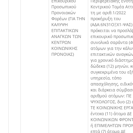
Επικουρικού
Περιφερειακής Ενότ
Προσωπικού
Κεντρικού Τομέα Αττι
Προνοιακών
τη με αριθ.1/2022
Φορέων (ΓΙΑ ΤΗΝ
προκήρυξη του
ΚΑΛΥΨΗ
(ΑΔΑ:6Ν31ΟΞΧ1-ΨΑΣ)
ΕΠΙΤΑΚΤΙΚΩΝ
πρόκειται να προσλά
ΑΝΑΓΚΩΝ ΤΩΝ
επικουρικό προσωπικ
ΚΕΝΤΡΩΝ
συνολικά σαράντα (4
ΚΟΙΝΩΝΙΚΗΣ
ατόμων για την κάλ
ΠΡΟΝΟΙΑΣ)
επιτακτικών αναγκώ
για χρονικό διάστημ
δώδεκα (12) μηνών, κ
συγκεκριμένα του εξ
υπηρεσία, τόπο
απασχόλησης, ειδικό
και διάρκεια σύμβασ
αριθμού ατόμων: ΠΕ
ΨΥΧΟΛΟΓΟΣ, δυο (2)
ΤΕ ΚΟΙΝΩΝΙΚΗΣ ΕΡΓΑ
έντεκα (11) άτομα ΔΕ
ΚΟΙΝΩΝΙΚΩΝ ΦΡΟΝΤ
ή ΕΠΙΜΕΛΗΤΩΝ ΠΡΟΝ
επτά (7) άτομα ΔΕ