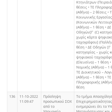
Κτηνιάτρων (Πειραιάς
θέσεις • ΤΕ Πληροφο
(Αθήνα) – 2 θέσεις • 
Κοινωνικής Εργασία
(Κοινωνικών Λειτουρ
(Αθήνα) – 1 θέση • ΔΕ
Οδηγών[Γ ́ (C) κατηγο
χωρίς κάρτα ψηφιακ
ταχογράφου] (Παλλήν
θέση • ΔΕ Οδηγών [Γ ́ 
κατηγορίας – χωρίς 
ψηφιακού ταχογράφ
(Ελευσίνα) – 1 θέση •
Νομικής (Αθήνα) – 1 
ΤΕ Διοικητικού – Λογ
(Αθήνα) – 1 θέση • ΤΕ
Πληροφορικής (Αθήνα
θέση
136
11-10-2022
Πρόσληψη
Το τμήμα Απασχόλησ
11:09:47
προσωπικού ΣΟΧ
Επιχειρηματικότητας
από το
ενημερώνει ότι το Υ
Υπουργείο
Μετανάστευσης και 