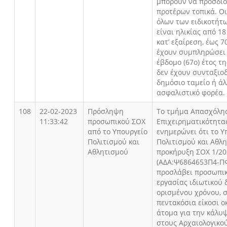
μπορούν να προσδιο
προτέρων τοπικά. Ο
όλων των ειδικοτήτ
είναι ηλικίας από 18
κατ’ εξαίρεση, έως 7
έχουν συμπληρώσει 
έβδομο (67ο) έτος τη
δεν έχουν συνταξιο
δημόσιο ταμείο ή ά
ασφαλιστικό φορέα.
108
22-02-2023
Πρόσληψη
Το τμήμα Απασχόλη
11:33:42
προσωπικού ΣΟΧ
Επιχειρηματικότητα
από το Υπουργείο
ενημερώνει ότι το Υ
Πολιτισμού και
Πολιτισμού και Αθλ
Αθλητισμού
προκήρυξη ΣΟΧ 1/2
(ΑΔΑ:Ψ6864653Π4-ΠΦ
προσλάβει προσωπι
εργασίας ιδιωτικού 
ορισμένου χρόνου, σ
πεντακόσια είκοσι ο
άτομα για την κάλυ
στους Αρχαιολογικο