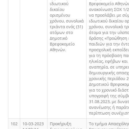
ιδιωτικού
Βρεφοκομείο Αθηνών
δικαίου
ανακοίνωση ΣΟΧ 1/2
ορισμένου
να προσλάβει με σύ
χρόνου, συνολικά
ιδιωτικού δικαίου ο
τριάντα ενός (31)
χρόνου, συνολικά τρ
ατόμων στο
άτομα για την υλοπ
Δημοτικό
δράσης «Προώθηση 
Βρεφοκομείο
παιδιών για την έντ
Αθηνών.
προσχολική εκπαίδε
για τη πρόσβαση πα
ηλικίας, εφήβων και
αναπηρία, σε υπηρε
δημιουργικής απασχ
χρονικής περιόδου 2
Δημοτικού Βρεφοκο
για το χρονικό διάσ
υπογραφή της σύμβ
31.08.2023, με δυνα
ανανέωσης ή παράτ
περίπτωση συνέχιση
102
10-03-2023
Προκήρυξη
Το τμήμα Απασχόλη