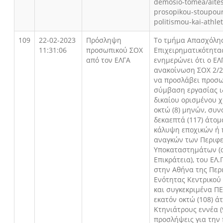
demosio-tomea/aites
prosopikou-stoupour
politismou-kai-athle
109
22-02-2023
Πρόσληψη
Το τμήμα Απασχόλη
11:31:06
προσωπικού ΣΟΧ
Επιχειρηματικότητα
από τον ΕΛΓΑ
ενημερώνει ότι ο ΕΛ
ανακοίνωση ΣΟΧ 2/2
να προσλάβει προσω
σύμβαση εργασίας ι
δικαίου ορισμένου 
οκτώ (8) μηνών, συν
δεκαεπτά (117) άτομ
κάλυψη εποχικών ή
αναγκών των Περιφ
Υποκαταστημάτων (
Επικράτεια), του ΕΛ.
στην Αθήνα της Περ
Ενότητας Κεντρικού
και συγκεκριμένα Π
εκατόν οκτώ (108) ά
Κτηνιάτρους εννέα (
προσλήψεις για την