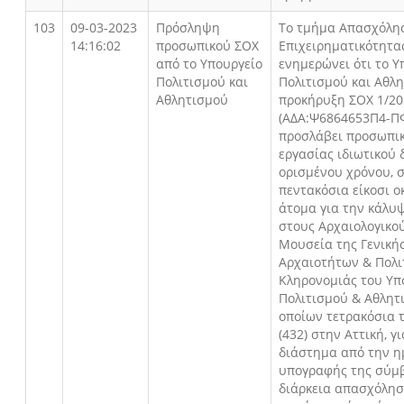
103
09-03-2023
Πρόσληψη
Το τμήμα Απασχόλη
14:16:02
προσωπικού ΣΟΧ
Επιχειρηματικότητα
από το Υπουργείο
ενημερώνει ότι το Υ
Πολιτισμού και
Πολιτισμού και Αθλ
Αθλητισμού
προκήρυξη ΣΟΧ 1/2
(ΑΔΑ:Ψ6864653Π4-ΠΦ
προσλάβει προσωπι
εργασίας ιδιωτικού 
ορισμένου χρόνου, σ
πεντακόσια είκοσι ο
άτομα για την κάλυ
στους Αρχαιολογικο
Μουσεία της Γενική
Αρχαιοτήτων & Πολι
Κληρονομιάς του Υπ
Πολιτισμού & Αθλητι
οποίων τετρακόσια 
(432) στην Αττική, γ
διάστημα από την 
υπογραφής της σύμβ
διάρκεια απασχόληση