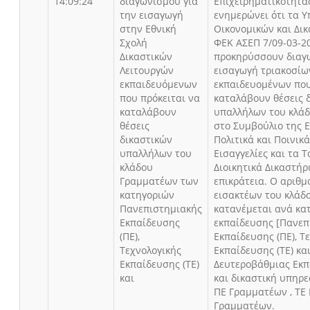
14:09:24
διαγωνισμού για
Επιχειρηματικότητα
την εισαγωγή
ενημερώνει ότι τα 
στην Εθνική
Οικονομικών και Δικ
Σχολή
ΦΕΚ ΑΣΕΠ 7/09-03-2
Δικαστικών
προκηρύσσουν διαγω
Λειτουργών
εισαγωγή τριακοσίων
εκπαιδευόμενων
εκπαιδευομένων που
που πρόκειται να
καταλάβουν θέσεις 
καταλάβουν
υπαλλήλων του κλά
θέσεις
στο Συμβούλιο της Ε
δικαστικών
Πολιτικά και Ποινικά
υπαλλήλων του
Εισαγγελίες και τα Τ
κλάδου
Διοικητικά Δικαστήρ
Γραμματέων των
επικράτεια. Ο αριθμ
κατηγοριών
εισακτέων του κλάδ
Πανεπιστημιακής
κατανέμεται ανά κα
Εκπαίδευσης
εκπαίδευσης [Πανεπ
(ΠΕ),
Εκπαίδευσης (ΠΕ), Τ
Τεχνολογικής
Εκπαίδευσης (ΤΕ) κα
Εκπαίδευσης (ΤΕ)
Δευτεροβάθμιας Εκπ
και
και δικαστική υπηρε
ΠΕ Γραμματέων , ΤΕ
Γραμματέων.