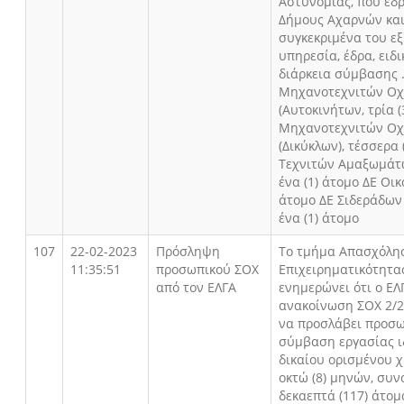
Αστυνομίας, που εδ
Δήμους Αχαρνών και
συγκεκριμένα του εξ
υπηρεσία, έδρα, ειδ
διάρκεια σύμβασης .
Μηχανοτεχνιτών Ο
(Αυτοκινήτων, τρία (
Μηχανοτεχνιτών Ο
(Δικύκλων), τέσσερα 
Τεχνιτών Αμαξωμάτ
ένα (1) άτομο ΔΕ Οικ
άτομο ΔΕ Σιδεράδων
ένα (1) άτομο
107
22-02-2023
Πρόσληψη
Το τμήμα Απασχόλη
11:35:51
προσωπικού ΣΟΧ
Επιχειρηματικότητα
από τον ΕΛΓΑ
ενημερώνει ότι ο ΕΛ
ανακοίνωση ΣΟΧ 2/2
να προσλάβει προσω
σύμβαση εργασίας ι
δικαίου ορισμένου 
οκτώ (8) μηνών, συν
δεκαεπτά (117) άτομ