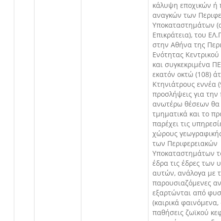
κάλυψη εποχικών ή
αναγκών των Περιφ
Υποκαταστημάτων (
Επικράτεια), του ΕΛ.
στην Αθήνα της Περ
Ενότητας Κεντρικού
και συγκεκριμένα Π
εκατόν οκτώ (108) ά
Κτηνιάτρους εννέα (
προσλήψεις για την
ανωτέρω θέσεων θα 
τμηματικά και το π
παρέχει τις υπηρεσί
χώρους γεωγραφικής
των Περιφερειακών
Υποκαταστημάτων το
έδρα τις έδρες των
αυτών, ανάλογα με τ
παρουσιαζόμενες αν
εξαρτώνται από φυσ
(καιρικά φαινόμενα,
παθήσεις ζωϊκού κεφ