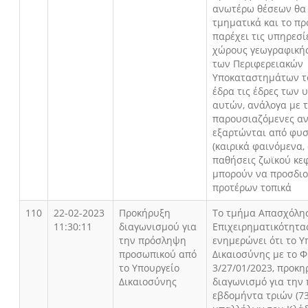
ανωτέρω θέσεων θα 
τμηματικά και το π
παρέχει τις υπηρεσί
χώρους γεωγραφικής
των Περιφερειακών
Υποκαταστημάτων το
έδρα τις έδρες των
αυτών, ανάλογα με τ
παρουσιαζόμενες αν
εξαρτώνται από φυσ
(καιρικά φαινόμενα,
παθήσεις ζωϊκού κεφ
μπορούν να προσδιο
προτέρων τοπικά
110
22-02-2023
Προκήρυξη
Το τμήμα Απασχόλη
11:30:11
διαγωνισμού για
Επιχειρηματικότητα
την πρόσληψη
ενημερώνει ότι το Υ
προσωπικού από
Δικαιοσύνης με το Φ.
το Υπουργείο
3/27/01/2023, προκη
Δικαιοσύνης
διαγωνισμό για την
εβδομήντα τριών (7