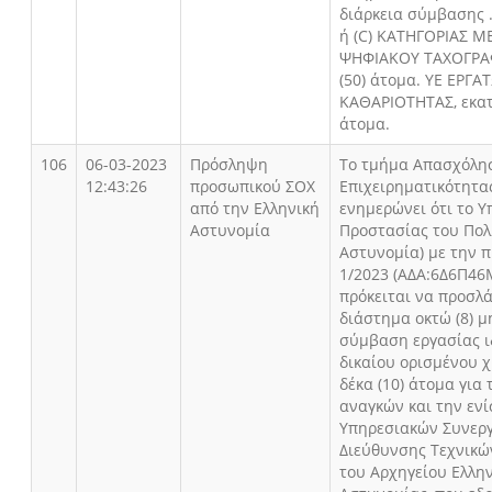
διάρκεια σύμβασης .
ή (C) ΚΑΤΗΓΟΡΙΑΣ Μ
ΨΗΦΙΑΚΟΥ ΤΑΧΟΓΡΑΦ
(50) άτομα. ΥΕ ΕΡΓΑ
ΚΑΘΑΡΙΟΤΗΤΑΣ, εκατό
άτομα.
106
06-03-2023
Πρόσληψη
Το τμήμα Απασχόλη
12:43:26
προσωπικού ΣΟΧ
Επιχειρηματικότητα
από την Ελληνική
ενημερώνει ότι το Υ
Αστυνομία
Προστασίας του Πολ
Αστυνομία) με την 
1/2023 (ΑΔΑ:6Δ6Π46
πρόκειται να προσλά
διάστημα οκτώ (8) 
σύμβαση εργασίας ι
δικαίου ορισμένου 
δέκα (10) άτομα για
αναγκών και την εν
Υπηρεσιακών Συνεργ
Διεύθυνσης Τεχνικ
του Αρχηγείου Ελλη