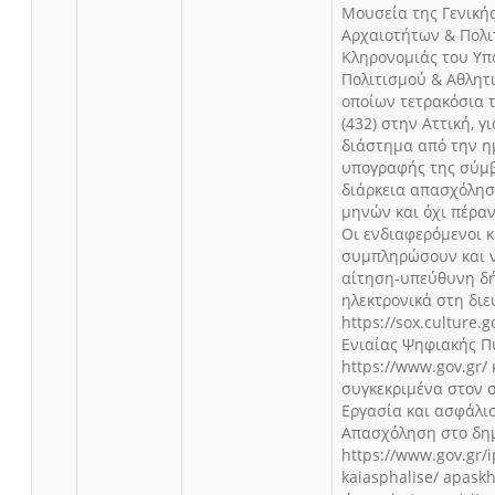
Μουσεία της Γενική
Αρχαιοτήτων & Πολι
Κληρονομιάς του Υπ
Πολιτισμού & Αθλητι
οποίων τετρακόσια 
(432) στην Αττική, γ
διάστημα από την 
υπογραφής της σύμβ
διάρκεια απασχόληση
μηνών και όχι πέραν
Οι ενδιαφερόμενοι 
συμπληρώσουν και 
αίτηση-υπεύθυνη δ
ηλεκτρονικά στη δι
https://sox.culture.
Ενιαίας Ψηφιακής Π
https://www.gov.gr/ 
συγκεκριμένα στον 
Εργασία και ασφάλι
Απασχόληση στο δη
https://www.gov.gr/i
kaiasphalise/ apaskh