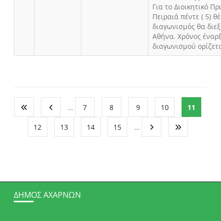
Για το Διοικητικό Π
Πειραιά πέντε ( 5) θ
διαγωνισμός θα διε
Αθήνα. Χρόνος έναρ
διαγωνισμού ορίζετα
…
7
8
9
10
11
12
13
14
15
…
ΔΉΜΟΣ ΑΧΑΡΝΏΝ