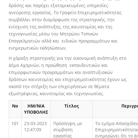
δράσης και παρέχει εξατομικευμένες υπηρεσίες
ανεύρεσης εργασίας. Το Γραφείο Επιχειρηματικότητας
συμβάλλει στην διαμόρφωση της στρατηγικής, την
ενίσχυση της ανάπτυξης, της καινοτομίας και της
τεχνογνωσίας μέσω του Μητρώου Τοπικών
Επαγγελματιών αλλά και ειδικών προγραμμάτων και
ενημερωτικών εκδηλώσεων.
Η χάραξη στρατηγικής για την οικονομική ανάπτυξη στο
Δήμο Αχαρνών, η προώθηση εκπαιδευτικών και
επιμορφωτικών προγραμμάτων και αναπτυξιακών
δράσεων καινοτομίας και επιχειρηματικότητας έχουν ως
σκοπό την στήριξη των επιχειρήσεων σε θέματα
εξωστρέφειας, καινοτομίας και τεχνογνωσίας.
Νο
ΗΜ/ΝΙΑ
Τίτλος
Περιγρ
ΥΠΟΒΟΛΗΣ
101
23-03-2023
Πρόσληψη, με
Το τμήμα Απασχόλη
12:47:09
σύμβαση
Επιχειρηματικότητα
εργασίας
ενημερώνει ότι το Δ