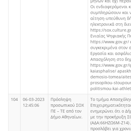
μηνών και όχι πέραν
Οι ενδιαφερόμενοι 
συμπληρώσουν και 
αίτηση-υπεύθυνη δ
ηλεκτρονικά στη δι
https://sox.culture.
Ενιαίας Ψηφιακής Π
https://www.gov.gr/ 
συγκεκριμένα στον 
Εργασία και ασφάλι
Απασχόληση στο δη
https://www.gov.gr/i
kaiasphalise/ apaskh
demosio-tomea/aites
prosopikou-stoupour
politismou-kai-athle
104
06-03-2023
Πρόσληψη
Το τμήμα Απασχόλη
12:45:06
προσωπικού ΣΟΧ
Επιχειρηματικότητα
ΠΕ – ΤΕ από τον
ενημερώνει ότι ο Δ
Δήμο Αθηναίων.
με την προκήρυξη Σ
(ΑΔΑ:66ΗΖΩ6Μ-Ζ14) ,
προσλάβει για χρον