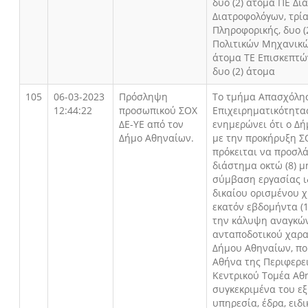
δυο (2) άτομα ΠΕ Δι
Διατροφολόγων, τρία
Πληροφορικής, δυο (
Πολιτικών Μηχανικών
άτομα ΤΕ Επισκεπτών
δυο (2) άτομα
105
06-03-2023
Πρόσληψη
Το τμήμα Απασχόλη
12:44:22
προσωπικού ΣΟΧ
Επιχειρηματικότητα
ΔΕ-ΥΕ από τον
ενημερώνει ότι ο Δ
Δήμο Αθηναίων.
με την προκήρυξη ΣΟ
πρόκειται να προσλά
διάστημα οκτώ (8) 
σύμβαση εργασίας ι
δικαίου ορισμένου 
εκατόν εβδομήντα (1
την κάλυψη αναγκώ
ανταποδοτικού χαρ
Δήμου Αθηναίων, πο
Αθήνα της Περιφερε
Κεντρικού Τομέα Αθ
συγκεκριμένα του εξ
υπηρεσία, έδρα, ειδ