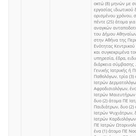
οκτώ (8) μηνών με 
εργασίας ιδιωτικού 
ορισμένου χρόνου, σ
πέντε (25) άτομα γι
αναγκών ανταποδοτ
του Δήμου Αθηναίων
στην Αθήνα της Περ
Ενότητας Κεντρικού
και συγκεκριμένα το
υπηρεσία, έδρα, ειδ
διάρκεια σύμβασης 
Γενικής Ιατρικής ή 
Παθολόγων, τρία (3)
Ιατρών Δερματολόγ
Αφροδισιολόγων, ένα
Ιατρών Μαιευτήρων 
δυο (2) άτομα ΠΕ Ια
Παιδιάτρων, δυο (2)
Ιατρών Ψυχιάτρων, δ
Ιατρών Καρδιολόγων,
ΠΕ Ιατρών Ωτορινολ
ένα (1) άτομο ΠΕ Ν