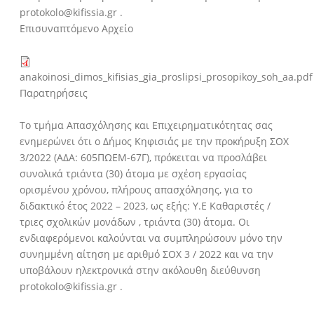
protokolo@kifissia.gr .
Επισυναπτόμενο Αρχείο
anakoinosi_dimos_kifisias_gia_proslipsi_prosopikoy_soh_aa.pdf
Παρατηρήσεις
Tο τμήμα Απασχόλησης και Επιχειρηματικότητας σας
ενημερώνει ότι ο Δήμος Κηφισιάς με την προκήρυξη ΣΟΧ
3/2022 (ΑΔΑ: 605ΠΩΕΜ-67Γ), πρόκειται να προσλάβει
συνολικά τριάντα (30) άτομα με σχέση εργασίας
ορισμένου χρόνου, πλήρους απασχόλησης, για το
διδακτικό έτος 2022 – 2023, ως εξής: Υ.Ε Καθαριστές /
τριες σχολικών μονάδων , τριάντα (30) άτομα. Οι
ενδιαφερόμενοι καλούνται να συμπληρώσουν μόνο την
συνημμένη αίτηση με αριθμό ΣΟΧ 3 / 2022 και να την
υποβάλουν ηλεκτρονικά στην ακόλουθη διεύθυνση
protokolo@kifissia.gr .