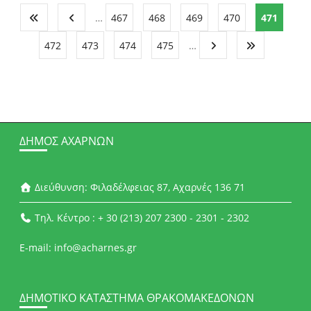
…
467
468
469
470
471
472
473
474
475
…
ΔΉΜΟΣ ΑΧΑΡΝΏΝ
Διεύθυνση: Φιλαδέλφειας 87, Αχαρνές 136 71
Τηλ. Κέντρο : + 30 (213) 207 2300 - 2301 - 2302
E-mail: info@acharnes.gr
ΔΗΜΟΤΙΚΌ ΚΑΤΆΣΤΗΜΑ ΘΡΑΚΟΜΑΚΕΔΌΝΩΝ