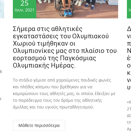
25
Ιουν, 2021
Ι
Σήμερα στις αθλητικές
Δ
εγκαταστάσεις του Ολυμπιακού
ν
Χωριού τιμήθηκαν οι
π
Ολυμπιονίκες μας στο πλαίσιο του
Ν
εορτασμού της Παγκόσμιας
έ
Ολυμπιακής Ημέρας.
ο
8
κ
ν
Το στάδιο γέμισε από χαρούμενες παιδικές φωνές
υ
και πλήθος κόσμου που βρέθηκαν για να
καμαρώσουν τους αθλητές μας, οι οποίοι έδειξαν με
α
το παράδειγμα τους τον δρόμο της αθλητικής
«
άμιλλας και του υγιούς πρωταθλητισμού.
2
Δ
τ
Μάθετε περισσότερα
Α