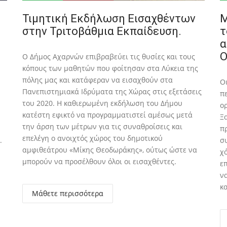
Τιμητική Εκδήλωση Εισαχθέντων
Μ
στην Τριτοβάθμια Εκπαίδευση.
τ
α
Ο
Ο Δήμος Αχαρνών επιβραβεύει τις θυσίες και τους
κόπους των μαθητών που φοίτησαν στα Λύκεια της
πόλης μας και κατάφεραν να εισαχθούν στα
Ο
Πανεπιστημιακά Ιδρύματα της Χώρας στις εξετάσεις
π
του 2020. Η καθιερωμένη εκδήλωση του Δήμου
ο
κατέστη εφικτό να προγραμματιστεί αμέσως μετά
Ξ
την άρση των μέτρων για τις συναθροίσεις και
π
επελέγη ο ανοιχτός χώρος του δημοτικού
.
σ
αμφιθεάτρου «Μίκης Θεοδωράκης», ούτως ώστε να
χ
μπορούν να προσέλθουν όλοι οι εισαχθέντες.
ε
ν
κ
Μάθετε περισσότερα