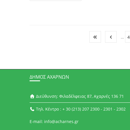
…
4
ΔΉΜΟΣ ΑΧΑΡΝΏΝ
Διεύθυνση: Φιλαδέλφειας 87, Αχαρνές 136 71
Τηλ. Κέντρο : + 30 (213) 207 2300 - 2301 - 2302
E-mail: info@acharnes.gr