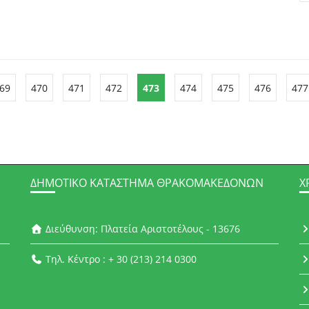
69
470
471
472
473
474
475
476
477
ΔΗΜΟΤΙΚΌ ΚΑΤΆΣΤΗΜΑ ΘΡΑΚΟΜΑΚΕΔΌΝΩΝ
Χ
Διεύθυνση: Πλατεία Αριστοτέλους - 13676
Τηλ. Κέντρο : + 30 (213) 214 0300