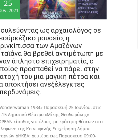
25
ουν, 2021
ουλεύοντας ως αρχαιολόγος σε
εοϋρκέζικο μουσείο, η
ριγκίπισσα των Αμαζόνων
ταϊάνα θα βρεθεί αντιμέτωπη με
ναν άπληστο επιχειρηματία, ο
ποίος προσπαθεί να πάρει στην
ατοχή του μια μαγική πέτρα και
α αποκτήσει ανεξέλεγκτες
περδυνάμεις.
Wonderwoman 1984» Παρασκευή 25 Ιουνίου, στις
1:15 Δημοτικό Θέατρο «Μίκης Θεοδωράκης»
ΩΡΕΑΝ είσοδος για όλους με κράτηση θέσεων στα
ηλέφωνα της Κοινωφελής Επιχείρηση Δήμου
χαρνών ΔΗΚΕΑ: Δευτέρα έως Παρασκευή 09:00-