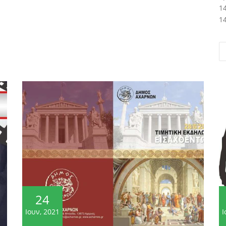
1
1
24
Ιουν, 2021
Ι