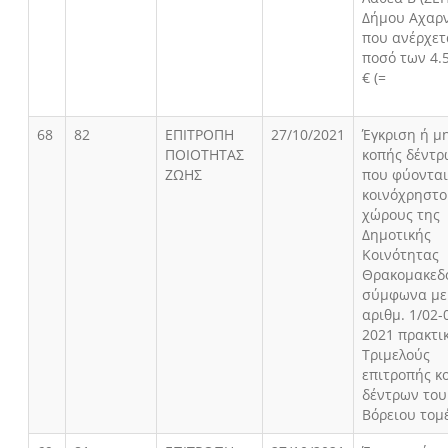
Δήμου Αχαρ
που ανέρχετ
ποσό των 4.
€ (=
68
82
ΕΠΙΤΡΟΠΗ
27/10/2021
Έγκριση ή μ
ΠΟΙΟΤΗΤΑΣ
κοπής δέντρ
ΖΩΗΣ
που φύονται
κοινόχρηστο
χώρους της
Δημοτικής
Κοινότητας
Θρακομακεδ
σύμφωνα με 
αριθμ. 1/02-
2021 πρακτι
Τριμελούς
επιτροπής κ
δέντρων του
Βόρειου τομ