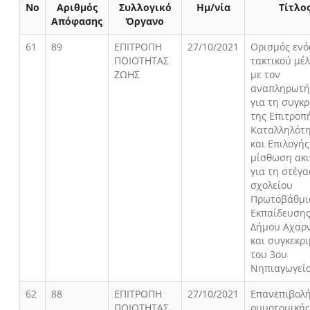
Νο
Αριθμός
Συλλογικό
Ημ/νία
Τίτλο
Απόφασης
Όργανο
61
89
ΕΠΙΤΡΟΠΗ
27/10/2021
Ορισμός ενός
ΠΟΙΟΤΗΤΑΣ
τακτικού μέ
ΖΩΗΣ
με τον
αναπληρωτή
για τη συγκ
της Επιτροπ
Καταλληλότ
και Επιλογής
μίσθωση ακ
για τη στέγ
σχολείου
Πρωτοβάθμι
Εκπαίδευση
Δήμου Αχαρ
και συγκεκρ
του 3ου
Νηπιαγωγεί
62
88
ΕΠΙΤΡΟΠΗ
27/10/2021
Επανεπιβολ
ΠΟΙΟΤΗΤΑΣ
ρυμοτομική