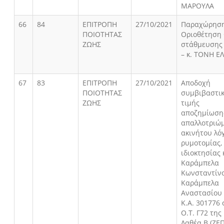
ΜΑΡΟΥΛΑ
66
84
ΕΠΙΤΡΟΠΗ
27/10/2021
Παραχώρησ
ΠΟΙΟΤΗΤΑΣ
Οριοθέτηση
ΖΩΗΣ
στάθμευσης
– κ. ΤΟΝΗ Ε
67
83
ΕΠΙΤΡΟΠΗ
27/10/2021
Αποδοχή
ΠΟΙΟΤΗΤΑΣ
συμβιβαστι
ΖΩΗΣ
τιμής
αποζημίωση
απαλλοτριώ
ακινήτου λό
ρυμοτομίας,
ιδιοκτησίας κ
Καράμπελα
Κωνσταντίν
Καράμπελα
Αναστασίου
Κ.Α. 301776 
Ο.Τ. Γ72 της 
Λαθέα Β (ΖΕΠ