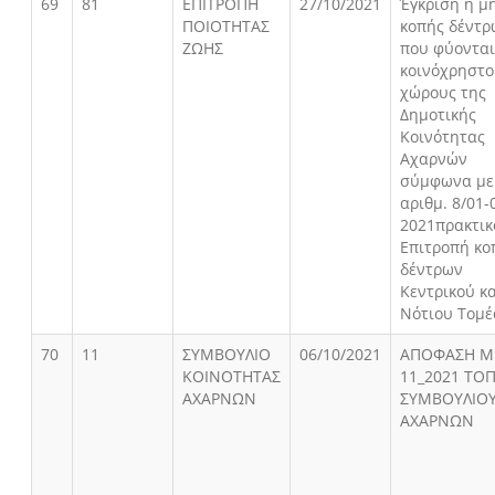
69
81
ΕΠΙΤΡΟΠΗ
27/10/2021
Έγκριση ή μ
ΠΟΙΟΤΗΤΑΣ
κοπής δέντρ
ΖΩΗΣ
που φύονται
κοινόχρηστο
χώρους της
Δημοτικής
Κοινότητας
Αχαρνών
σύμφωνα με 
αριθμ. 8/01-
2021πρακτικ
Επιτροπή κο
δέντρων
Κεντρικού κ
Νότιου Τομέ
70
11
ΣΥΜΒΟΥΛΙΟ
06/10/2021
ΑΠΟΦΑΣΗ Μ
ΚΟΙΝΟΤΗΤΑΣ
11_2021 ΤΟ
ΑΧΑΡΝΩΝ
ΣΥΜΒΟΥΛΙΟ
ΑΧΑΡΝΩΝ