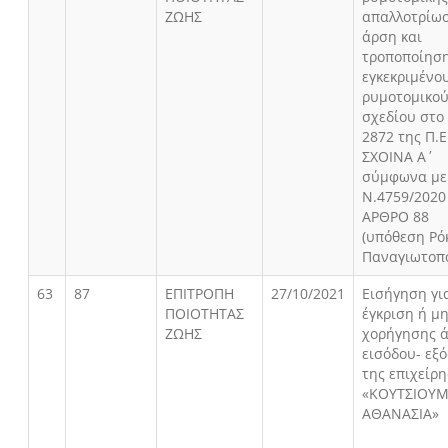
ΖΩΗΣ
απαλλοτρίω
άρση και
τροποποίησ
εγκεκριμένο
ρυμοτομικο
σχεδίου στo
2872 της Π.Ε
ΣΧΟΙΝΑ Α΄
σύμφωνα με
Ν.4759/2020 
ΑΡΘΡΟ 88
(υπόθεση Ρό
Παναγιωτοπ
63
87
ΕΠΙΤΡΟΠΗ
27/10/2021
Εισήγηση γι
ΠΟΙΟΤΗΤΑΣ
έγκριση ή μ
ΖΩΗΣ
χορήγησης ά
εισόδου- εξ
της επιχείρ
«ΚΟΥΤΣΙΟΥ
ΑΘΑΝΑΣΙΑ»