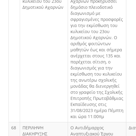
κυλικείου του 23ου
Αχαρνών προκηρύσσει
Δημοτικού Αχαρνών
δημόσιο πλειοδοτικό
διαγωνισμό με
σφραγισμένες προσφορές
για την εκμίσθωση του
κυλικείου του 23ου
Δημοτικού Αχαρνών. Ο
αριθμός φοιτώντων
μαθητών έως και σήμερα
ανέρχεται στους 135 και
παρέχεται σίτιση, ο
διαγωνισμός για την
εκμίσθωση του κυλικείου
της ανωτέρω σχολικής
μονάδας θα διενεργηθεί
στο γραφείο της Σχολικής
Επιτροπής Πρωτοβάθμιας
Εκπαίδευσης στις
31/08/2023 ημέρα Πέμπτη
και ώρα 11:00πμ
68
ΠΕΡΙΛΗΨΗ
Ο Αντιδήμαρχος
Δια
ΔΙΑΚΗΡΥΞΗΣ
Αναπτυξιακού Έργου