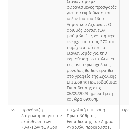
διαγωνισμό με
σφραγισμένες προσφορές
για την εκμίσθωση του
κυλικείου του 16ου
Δημοτικού Αχαρνών. Ο
αριθμός φοιτώντων
μαθητών έως και σήμερα
ανέρχεται στους 270 και
παρέχεται σίτιση, ο
διαγωνισμός για την
εκμίσθωση του κυλικείου
της ανωτέρω σχολικής
μονάδας θα διενεργηθεί
στο γραφείο της Σχολικής
Επιτροπής Πρωτοβάθμιας
Εκπαίδευσης στις
05/09/2023 ημέρα Τρίτη
και ώρα 09:00πμ
65
Προκήρυξη
Η Σχολική Επιτροπή
Πρ
Διαγωνισμού για την
Πρωτοβάθμιας
εκμίσθωση των
Εκπαίδευσης του Δήμου
κυλικείων των 3ου
Αχαρνών προκηρύσσει