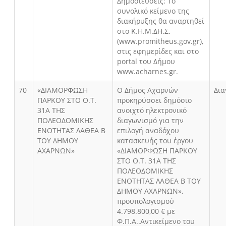
Δημοσιεύσεις: Το
συνολικό κείμενο της
διακήρυξης θα αναρτηθεί
στο Κ.Η.Μ.ΔΗ.Σ.
(www.promitheus.gov.gr),
στις εφημερίδες και στο
portal του Δήμου
www.acharnes.gr.
70
«ΔΙΑΜΟΡΦΩΣΗ
Ο Δήμος Αχαρνών
Δια
ΠΑΡΚΟΥ ΣΤΟ Ο.Τ.
προκηρύσσει δημόσιο
31Α ΤΗΣ
ανοιχτό ηλεκτρονικό
ΠΟΛΕΟΔΟΜΙΚΗΣ
διαγωνισμό για την
ΕΝΟΤΗΤΑΣ ΛΑΘΕΑ Β
επιλογή αναδόχου
ΤΟΥ ΔΗΜΟΥ
κατασκευής του έργου
ΑΧΑΡΝΩΝ»
«ΔΙΑΜΟΡΦΩΣΗ ΠΑΡΚΟΥ
ΣΤΟ Ο.Τ. 31Α ΤΗΣ
ΠΟΛΕΟΔΟΜΙΚΗΣ
ΕΝΟΤΗΤΑΣ ΛΑΘΕΑ Β ΤΟΥ
ΔΗΜΟΥ ΑΧΑΡΝΩΝ»,
προϋπολογισμού
4.798.800,00 € με
Φ.Π.Α..Αντικείμενο του