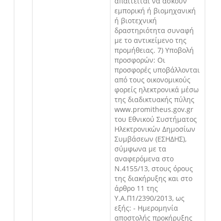
απαιτείται να ασκούν
εμπορική ή βιομηχανική
ή βιοτεχνική
δραστηριότητα συναφή
με το αντικείμενο της
προμήθειας. 7) Υποβολή
προσφορών: Οι
προσφορές υποβάλλονται
από τους οικονομικούς
φορείς ηλεκτρονικά μέσω
της διαδικτυακής πύλης
www.promitheus.gov.gr
του Εθνικού Συστήματος
Ηλεκτρονικών Δημοσίων
Συμβάσεων (ΕΣΗΔΗΣ),
σύμφωνα με τα
αναφερόμενα στο
Ν.4155/13, στους όρους
της διακήρυξης και στο
άρθρο 11 της
Υ.Α.Π1/2390/2013, ως
εξής: - Ημερομηνία
αποστολής προκήρυξης