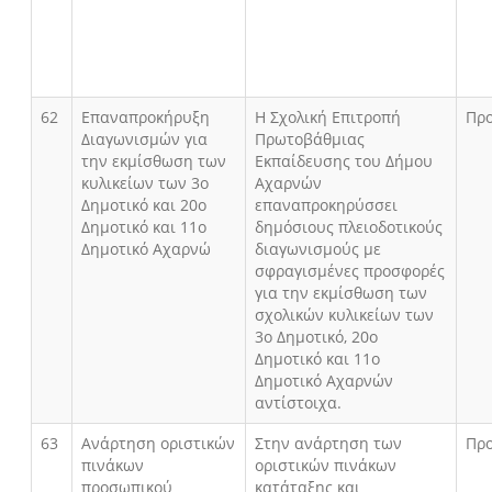
62
Επαναπροκήρυξη
Η Σχολική Επιτροπή
Πρ
Διαγωνισμών για
Πρωτοβάθμιας
την εκμίσθωση των
Εκπαίδευσης του Δήμου
κυλικείων των 3ο
Αχαρνών
Δημοτικό και 20ο
επαναπροκηρύσσει
Δημοτικό και 11ο
δημόσιους πλειοδοτικούς
Δημοτικό Αχαρνώ
διαγωνισμούς με
σφραγισμένες προσφορές
για την εκμίσθωση των
σχολικών κυλικείων των
3ο Δημοτικό, 20ο
Δημοτικό και 11ο
Δημοτικό Αχαρνών
αντίστοιχα.
63
Ανάρτηση οριστικών
Στην ανάρτηση των
Πρ
πινάκων
οριστικών πινάκων
προσωπικού
κατάταξης και