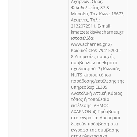
Αχαρνών, Οδός:
Φιλαδελφείας 87 &
Μπόσδα, Ταχ.Κωδ.: 13673,
Αχαρνές, Τηλ.:
2132072511, E-mail:
kmatzetakis@acharnes.gr,
Ιστοσελίδα:
www.acharnes.gr 2)
Κωδικοί CPV: 79415200 –
8 Υπηρεσίες παροχής
συμβουλών σε θέματα
σχεδιασμού. 3) Κωδικός
NUTS κύριου τόπου
παράδοσης/εκτέλεσης της
υπηρεσίας: EL305
Ανατολική Αττική Κύριος
τόπος ή τοποθεσία
εκτέλεσης: ΔΗΜΟΣ
ΑΧΑΡΝΩΝ 4) Πρόσβαση
στα έγγραφα: Άμεση και
δωρεάν πρόσβαση στα
έγγραφα της σύμβασης
στην ηλεκτρονική