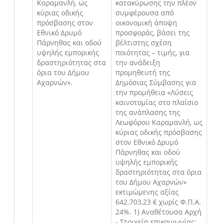
Καραμανλή, ως
κατακύρωσης την πλέον
κύριας οδικής
συμφέρουσα από
πρόσβασης στον
οικονομική άποψη
Εθνικό Δρυμό
προσφοράς, βάσει της
Πάρνηθας και οδού
βέλτιστης σχέση
υψηλής εμπορικής
ποιότητας – τιμής, για
δραστηριότητας στα
την ανάδειξη
όρια του Δήμου
προμηθευτή της
Αχαρνών».
Δημόσιας Σύμβασης για
την προμήθεια «Λύσεις
καινοτομίας στο πλαίσιο
της ανάπλασης της
Λεωφόρου Καραμανλή, ως
κύριας οδικής πρόσβασης
στον Εθνικό Δρυμό
Πάρνηθας και οδού
υψηλής εμπορικής
δραστηριότητας στα όρια
του Δήμου Αχαρνών»
εκτιμώμενης αξίας
642.703,23 € χωρίς Φ.Π.Α.
24%. 1) Αναθέτουσα Αρχή
- Στοιχεία επικοινωνίας: