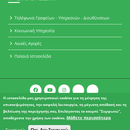
Τηλέφωνα Γραφείων - Υπηρεσιών - Διευθύνσεων
Κοινωνική Υπηρεσία
Λαικές Αγορές
Παλαιά Ιστοσελίδα
Η ιστοσελίδα μας χρησιμοποιεί cookies για τη μέτρηση της
επισκεψιμότητας, την ασφαλή λειτουργία, τη μέγιστη απόδοσή και τη
Copyright © 2021 l Δήμος Αχαρνών.
βελτίωση της περιήγησής σας. Επιλέγοντας το κουμπί "Συμφωνώ",
ΔΗΛΩΣΗ ΠΡΟΣΒΑΣΙΜΟΤΗΤΑΣ
Μάθετε περισσότερα
αποδέχεστε την χρήση των cookies.
Συμφωνώ
Όχι, Δεν Συμφωνώ