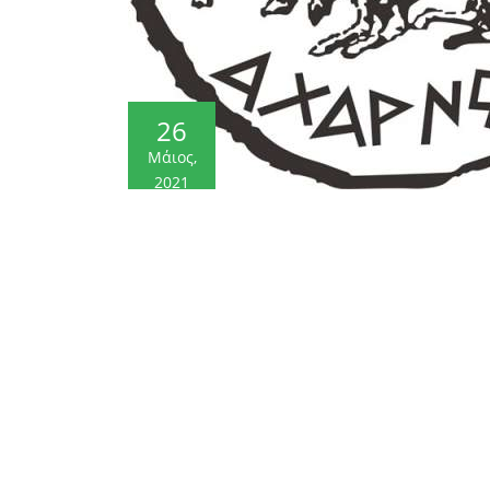
26
Μάιος,
2021