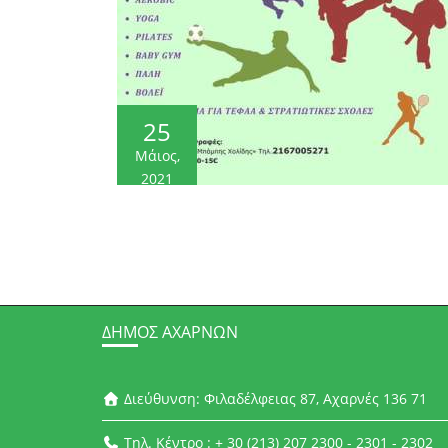
25
Μάιος,
2021
ΔΉΜΟΣ ΑΧΑΡΝΏΝ
Διεύθυνση: Φιλαδέλφειας 87, Αχαρνές 136 71
Τηλ. Κέντρο : + 30 (213) 207 2300 - 2301 - 2302