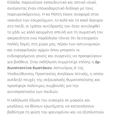
Ελλάδα, παρουσίασε εκπαιδευτικό και οπτικό υλικό,
ανοίγοντας έναν εποικοδομητικό διάλογο με τους
παρευρισκόμενους. Η κα Ράπτη έκανε αναφορά στον
«κανόνα των εσωρούχων», το καλό και το κακό άγγιγμα
στο παιδί, οι τρόποι αντίδρασής του όταν αντιληφθεί
το χάδι ως καλά κρυμμένη απειλή για τη σωματική του
ακεραιότητα ενώ παράλληλα τόνισε ότι λειτουργούν
πολλές δομές στη χώρα μας, πέραν των αστυνομικών
και εισαγγελικών αρχών όπου μπορούν οι
ενδιαφερόμενοι γονείς και συγγενείς να προσφεύγουν
για βοήθεια. Στην εκδήλωση συμμετείχε επίσης η
Δρ.
Κωνσταντίνα Κωστάκου
, Αστυνόμος Α’ της
Υποδιεύθυνσης Προστασίας Ανηλίκων Αττικής, η οποία
ανέδειξε πτυχές της σεξουαλικής θυματοποίησης και
προσέφερε πολύτιμες συμβουλές για την
αυτοπροστασία των παιδιών.
Η εκδήλωση έδωσε την ευκαιρία σε μικρούς και
μεγάλους να θέσουν ερωτήματα, να κατανοήσουν
βαθύτερα τη φύση του φαινομένου και να εξοπλιστούν