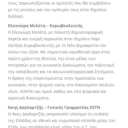
τους, παρουσιάζονται οι ομιλητές που θα συμβάλουν
με τις γνώσεις και την εμπειρία τους στον δημόσιο
διάλογο.
Ελεονώρα Μελέτη – Ευρωβουλευτής
Η Ελεονώρα Μελέτη, με πολυετή δημοσιογραφική
πορεία και ενεργή παρουσία στον δημόσιο λόγο,
εξελέγη Ευρωβουλευτής με τη Νέα Δημοκρατία τον
Ιούλιο του 2024. Με σημαντικό νομοθετικό έργο στον
πρώτο χρόνο της θητείας της είναι μέλος των
επιτροπών για τα γυναικεία δικαιώματα, τον πολιτισμό,
την εκπαίδευση και τα κοινωνικά/εργασιακά ζητήματα.
Η δράση της επικεντρώνεται στην προστασία των
γυναικών, στην ψυχική υγεία, στα δικαιώματα παιδιών,
νέων, ΛΟΑΤΚΙ και ΑμεΑ, καθώς και στα ψηφιακά και
εργατικά δικαιώματα.
Άκης Δαγλαρτζής – Γενικός Γραμματέας ΕΣΥΝ
Ο Άκης Δαγλαρτζής εκπροσωπεί επίσημα τη νεολαία
της Ελλάδας σε εθνικό και ευρωπαϊκό επίπεδο μέσω του
ΕΣΥΝ, ενώ παράλληλα είναι μέλος του Δ.Σ. του