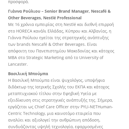
προσφορά.
Γιάννα Ρούλιου – Senior Brand Manager, Nescafé &
Other Beverages, Nestlé Professional
Με 16 χρόνια εμπειρίας στη Nestlé και διεθνή επιρροή
στο HORECA κανάλι Ελλάδας, Κύπρου και Αλβανίας, η
Γιάννα Ρούλιου ηγείται της στρατηγικής ανάπτυξης
των brands Nescafé & Other Beverages. Είναι
απόφοιτη του Πανεπιστημίου Μακεδονίας και κάτοχος
MBA στο Strategic Marketing από το University of
Lancaster.
Βασιλική Μπούμπα
Η Βασιλική Μπούμπα είναι ψυχολόγος, υποψήφια
διδάκτωρ της Ιατρικής Σχολής του ΕΚΠΑ και κάτοχος
μεταπτυχιακού τίτλου στην Εφηβική Υγεία με
εξειδίκευση στις στρατηγικές ανάπτυξής της. Σήμερα,
εργάζεται ως Chief Care Officer στην PYLI-NETHuman-
Centric Technology, μια καινοτόμο εταιρεία που
αναλύει και αξιολογεί την ανθρώπινη απόδοση,
συνδυάζοντας υψηλή τεχνολογία, εφαρμοσμένες