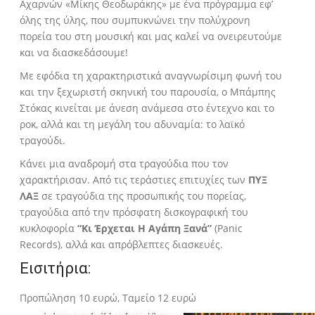
Αχαρνών «Μίκης Θεοδωράκης» με ένα πρόγραμμα εφ’
όλης της ύλης, που συμπυκνώνει την πολύχρονη
πορεία του στη μουσική και μας καλεί να ονειρευτούμε
και να διασκεδάσουμε!
Με εφόδια τη χαρακτηριστικά αναγνωρίσιμη φωνή του
και την ξεχωριστή σκηνική του παρουσία, ο Μπάμπης
Στόκας κινείται με άνεση ανάμεσα στο έντεχνο και το
ροκ, αλλά και τη μεγάλη του αδυναμία: το λαϊκό
τραγούδι.
Κάνει μια αναδρομή στα τραγούδια που τον
χαρακτήρισαν. Από τις τεράστιες επιτυχίες των
ΠΥΞ
ΛΑΞ
σε τραγούδια της προσωπικής του πορείας,
τραγούδια από την πρόσφατη δισκογραφική του
κυκλοφορία
“Κι Έρχεται Η Αγάπη Ξανά”
(Panic
Records), αλλά και απρόβλεπτες διασκευές.
Eισιτήρια:
Προπώληση 10 ευρώ, Ταμείο 12 ευρώ