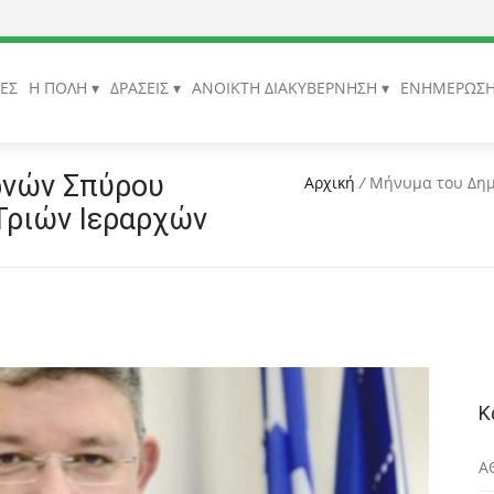
ΙΕΣ
Η ΠΟΛΗ
ΔΡΑΣΕΙΣ
ΑΝΟΙΚΤΗ ΔΙΑΚΥΒΕΡΝΗΣΗ
ΕΝΗΜΕΡΩΣ
ρνών Σπύρου
Αρχική
/
Μήνυμα του Δημ
 Τριών Ιεραρχών
Κ
Α