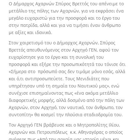
Ο Δήμαρχος Αχαρνών Σπύρος Βρεττός του απένειμε το
μετάλλιο της πόλης των Αχαρνών, για να εκφράσει ένα
μεγάλο ευχαριστώ για την προσφορά και το έργο του
στην πατρίδα, αλλά και για να τιμήσει έναν άνθρωπο
με αξίες και ιδανικά.
Στον χαιρετισμό του ο Δήμαρχος Αχαρνών, Σπύρος
Βρεττός απευθυνόμενος στον Αρχηγό ΓΕΝ, αφού τον
ευχαρίστησε για το έργο και τη συνολική του
προσφορά και εξήρε την προσωπικότητά του τόνισε ότι
«Σήμερα στο πρόσωπό σας δεν τιμάμε μόνο εσάς, αλλά
και ό,τι αντιπροσωπεύετε. Τους Μενιδιάτες που
υπηρέτησαν υπό τη σημαία του Ναυτικού μας», ενώ
συνέχισε επισημαίνοντας πως «ένα ακόμα μετάλλιο
διαφορετικής μορφής, αλλά δοσμένο από την πόλη των
Αχαρνών, στον Αρχηγό, τον ναυτικό, τον άνθρωπο, τον
συντοπίτη» θα κοσμεί την πλούσια σταδιοδρομία του.
Τον Αρχηγό ΓΕΝ βράβευσε και ο Μητροπολίτης Ιλίου,
Αχαρνών και Πετρουπόλεως κ.κ. Αθηναγόρας ο οποίος
ανέφερε πως «Από την αρχαία μας ιστορία μέχρι και