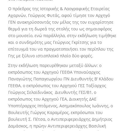
Ο πρόεδρος της Ιστορικής & Λαογραφικής Εταιρείας
Αχαρνών, Γεώργιος Φυτάς, αφού τίμησε τον Αρχηγό
ΓΕΝ ανακηρύσσοντάς τον μέλος της τον ευχαρίστησε
θερμά για τη δωρεά της στολής του ως σημαιοφόρος
στο μουσείο, ενώ παράλληλα, στην εκδήλωση τιμήθηκε
και ο συνδημότης μας Γεώργιος Γκρίτσης για το
επίτευγμά του να πραγματοποιήσει τον περίπλου της
Γης με ξύλινο ιστιοπλοϊκό πλοίο δύο φορές.
Στην εκδήλωση παρευρέθηκαν μεταξύ άλλων: ο
εκπρόσωπος του Αρχηγού ΓΕΕΘΑ Υποναύαρχος
Παναγιώτης Παπαγεωργίου ΠΝ Διευθυντής Β’ Κλάδου
ΓΕΕΘΑ, ο εκπρόσωπος του Αρχηγού ΓΕΣ Ταξίαρχος
Γεώργιος Σελαϊδινάκος Διευθυντής ΓΕΣ/Β1, ο
εκπρόσωπος του Αρχηγού ΓΕΑ, Διοικητής ΔΑΕ
Υποπτέραρχος Ιπτάμενος, Ασημακόπουλος Ιωάννης, ο
Βουλευτής Γιώργος Καραμέρος, εκπρόσωποι του
βουλευτή Σ. Πέτσα, ο Αντιπεριφερειάρχης Δημήτριος
Δαμάσκος, η πρώην Αντιπεριφερειάρχης Βασιλική