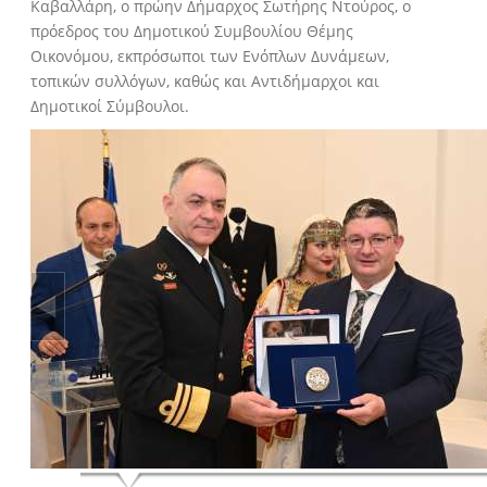
Καβαλλάρη, ο πρώην Δήμαρχος Σωτήρης Ντούρος, ο
πρόεδρος του Δημοτικού Συμβουλίου Θέμης
Οικονόμου, εκπρόσωποι των Ενόπλων Δυνάμεων,
τοπικών συλλόγων, καθώς και Αντιδήμαρχοι και
Δημοτικοί Σύμβουλοι.