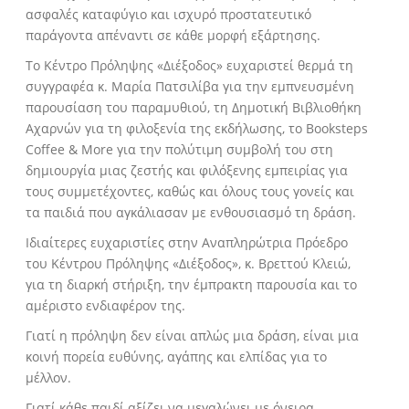
ασφαλές καταφύγιο και ισχυρό προστατευτικό
παράγοντα απέναντι σε κάθε μορφή εξάρτησης.
Το Κέντρο Πρόληψης «Διέξοδος» ευχαριστεί θερμά τη
συγγραφέα κ. Μαρία Πατσιλίβα για την εμπνευσμένη
παρουσίαση του παραμυθιού, τη Δημοτική Βιβλιοθήκη
Αχαρνών για τη φιλοξενία της εκδήλωσης, το Booksteps
Coffee & More για την πολύτιμη συμβολή του στη
δημιουργία μιας ζεστής και φιλόξενης εμπειρίας για
τους συμμετέχοντες, καθώς και όλους τους γονείς και
τα παιδιά που αγκάλιασαν με ενθουσιασμό τη δράση.
Ιδιαίτερες ευχαριστίες στην Αναπληρώτρια Πρόεδρο
του Κέντρου Πρόληψης «Διέξοδος», κ. Βρεττού Κλειώ,
για τη διαρκή στήριξη, την έμπρακτη παρουσία και το
αμέριστο ενδιαφέρον της.
Γιατί η πρόληψη δεν είναι απλώς μια δράση, είναι μια
κοινή πορεία ευθύνης, αγάπης και ελπίδας για το
μέλλον.
Γιατί κάθε παιδί αξίζει να μεγαλώνει με όνειρα,