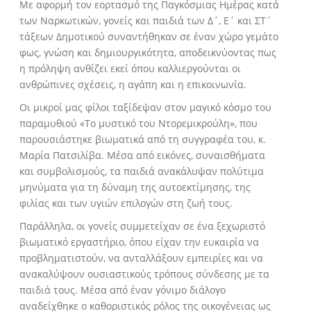
Με αφορμή τον εορτασμό της Παγκόσμιας Ημέρας κατά
των Ναρκωτικών, γονείς και παιδιά των Δ΄, Ε΄ και ΣΤ΄
τάξεων Δημοτικού συναντήθηκαν σε έναν χώρο γεμάτο
φως, γνώση και δημιουργικότητα, αποδεικνύοντας πως
η πρόληψη ανθίζει εκεί όπου καλλιεργούνται οι
ανθρώπινες σχέσεις, η αγάπη και η επικοινωνία.
Οι μικροί μας φίλοι ταξίδεψαν στον μαγικό κόσμο του
παραμυθιού «Το μυστικό του Ντορεμικρούλη», που
παρουσιάστηκε βιωματικά από τη συγγραφέα του, κ.
Μαρία Πατσιλίβα. Μέσα από εικόνες, συναισθήματα
και συμβολισμούς, τα παιδιά ανακάλυψαν πολύτιμα
μηνύματα για τη δύναμη της αυτοεκτίμησης, της
φιλίας και των υγιών επιλογών στη ζωή τους.
Παράλληλα, οι γονείς συμμετείχαν σε ένα ξεχωριστό
βιωματικό εργαστήριο, όπου είχαν την ευκαιρία να
προβληματιστούν, να ανταλλάξουν εμπειρίες και να
ανακαλύψουν ουσιαστικούς τρόπους σύνδεσης με τα
παιδιά τους. Μέσα από έναν γόνιμο διάλογο
αναδείχθηκε ο καθοριστικός ρόλος της οικογένειας ως