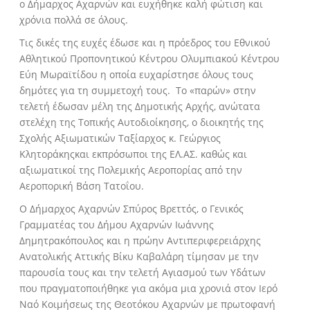
ο Δήμαρχος Αχαρνών και ευχήθηκε καλή φώτιση και
χρόνια πολλά σε όλους.
Τις δικές της ευχές έδωσε και η πρόεδρος του Εθνικού
Αθλητικού Προπονητικού Κέντρου Ολυμπιακού Κέντρου
Εύη Μωραϊτίδου η οποία ευχαρίστησε όλους τους
δημότες για τη συμμετοχή τους. Το «παρών» στην
τελετή έδωσαν μέλη της Δημοτικής Αρχής, ανώτατα
στελέχη της Τοπικής Αυτοδιοίκησης, ο διοικητής της
Σχολής Αξιωματικών Ταξίαρχος κ. Γεώργιος
Κλητοράκηςκαι εκπρόσωποι της ΕΛ.ΑΣ. καθώς και
αξιωματικοί της Πολεμικής Αεροπορίας από την
Αεροπορική Βάση Τατοΐου.
Ο Δήμαρχος Αχαρνών Σπύρος Βρεττός, ο Γενικός
Γραμματέας του Δήμου Αχαρνών Ιωάννης
Δημητρακόπουλος και η πρώην Αντιπεριφερειάρχης
Ανατολικής Αττικής Βίκυ Καβαλάρη τίμησαν με την
παρουσία τους και την τελετή Αγιασμού των Υδάτων
που πραγματοποιήθηκε για ακόμα μια χρονιά στον Ιερό
Ναό Κοιμήσεως της Θεοτόκου Αχαρνών με πρωτοφανή