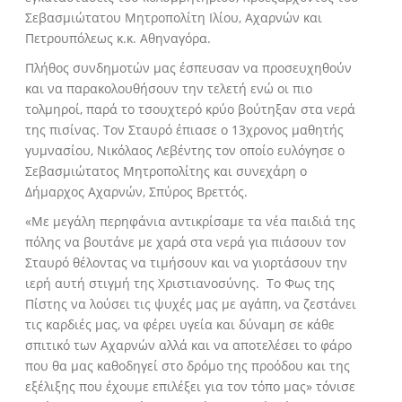
Σεβασμιώτατου Μητροπολίτη Ιλίου, Αχαρνών και
Πετρουπόλεως κ.κ. Αθηναγόρα.
Πλήθος συνδημοτών μας έσπευσαν να προσευχηθούν
και να παρακολουθήσουν την τελετή ενώ οι πιο
τολμηροί, παρά το τσουχτερό κρύο βούτηξαν στα νερά
της πισίνας. Τον Σταυρό έπιασε ο 13χρονος μαθητής
γυμνασίου, Νικόλαος Λεβέντης τον οποίο ευλόγησε ο
Σεβασμιώτατος Μητροπολίτης και συνεχάρη ο
Δήμαρχος Αχαρνών, Σπύρος Βρεττός.
«Με μεγάλη περηφάνια αντικρίσαμε τα νέα παιδιά της
πόλης να βουτάνε με χαρά στα νερά για πιάσουν τον
Σταυρό θέλοντας να τιμήσουν και να γιορτάσουν την
ιερή αυτή στιγμή της Χριστιανοσύνης. Το Φως της
Πίστης να λούσει τις ψυχές μας με αγάπη, να ζεστάνει
τις καρδιές μας, να φέρει υγεία και δύναμη σε κάθε
σπιτικό των Αχαρνών αλλά και να αποτελέσει το φάρο
που θα μας καθοδηγεί στο δρόμο της προόδου και της
εξέλιξης που έχουμε επιλέξει για τον τόπο μας» τόνισε