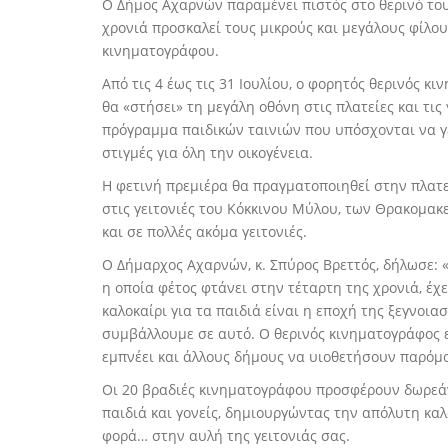
Ο Δήμος Αχαρνών παραμένει πιστός στο θερινό του
χρονιά προσκαλεί τους μικρούς και μεγάλους φίλ
κινηματογράφου.
Από τις 4 έως τις 31 Ιουλίου, ο φορητός θερινός 
θα «στήσει» τη μεγάλη οθόνη στις πλατείες και τις
πρόγραμμα παιδικών ταινιών που υπόσχονται να γε
στιγμές για όλη την οικογένεια.
Η φετινή πρεμιέρα θα πραγματοποιηθεί στην πλατ
στις γειτονιές του Κόκκινου Μύλου, των Θρακομακ
και σε πολλές ακόμα γειτονιές.
Ο Δήμαρχος Αχαρνών, κ. Σπύρος Βρεττός, δήλωσε: 
η οποία φέτος φτάνει στην τέταρτη της χρονιά, έχ
καλοκαίρι για τα παιδιά είναι η εποχή της ξεγνοια
συμβάλλουμε σε αυτό. Ο θερινός κινηματογράφος 
εμπνέει και άλλους δήμους να υιοθετήσουν παρόμο
Οι 20 βραδιές κινηματογράφου προσφέρουν δωρεά
παιδιά και γονείς, δημιουργώντας την απόλυτη κα
φορά… στην αυλή της γειτονιάς σας.