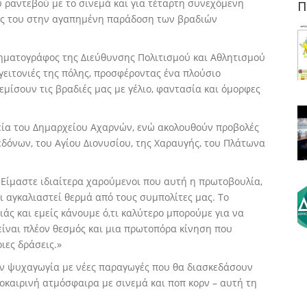
 ραντεβού με το σινεμά και για τέταρτη συνεχόμενη
Π
ους του στην αγαπημένη παράδοση των βραδιών
κινηματογράφος της Διεύθυνσης Πολιτισμού και Αθλητισμού
 γειτονιές της πόλης, προσφέροντας ένα πλούσιο
μίσουν τις βραδιές μας με γέλιο, φαντασία και όμορφες
εία του Δημαρχείου Αχαρνών, ενώ ακολουθούν προβολές
εδόνων, του Αγίου Διονυσίου, της Χαραυγής, του Πλάτωνα
«Είμαστε ιδιαίτερα χαρούμενοι που αυτή η πρωτοβουλία,
ει αγκαλιαστεί θερμά από τους συμπολίτες μας. Το
σιάς και εμείς κάνουμε ό,τι καλύτερο μπορούμε για να
είναι πλέον θεσμός και μια πρωτοπόρα κίνηση που
ιες δράσεις.»
ν ψυχαγωγία με νέες παραγωγές που θα διασκεδάσουν
λοκαιρινή ατμόσφαιρα με σινεμά και ποπ κορν – αυτή τη