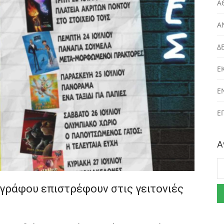
Α
Α
Δ
Ε
Ε
Ε
Α
Α
ογράφου επιστρέφουν στις γειτονιές