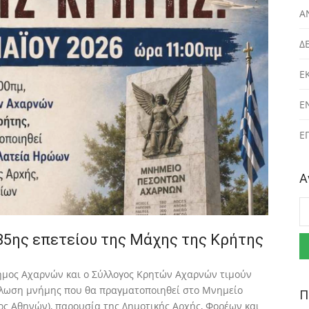
Α
Δ
Ε
Ε
Ε
Α
Α
85ης επετείου της Μάχης της Κρήτης
Δήμος Αχαρνών και ο Σύλλογος Κρητών Αχαρνών τιμούν
ήλωση μνήμης που θα πραγματοποιηθεί στο Μνημείο
Π
 Αθηνών), παρουσία της Δημοτικής Αρχής, Φορέων και