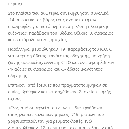
περιοχή.
Στο πλαίσιο των ανωτέρω, συνελήφθησαν συνολικά
-14- άτομα και σε βάρος τους σχηματίστηκαν
δικογραφίες για -κατά περίπτωση- κλοπή ηλεκτρικής
ενέργειας, παράβαση του Κώδικα Οδικής Κυκλοφορίας
και διατάραξη κοινής ησυχίας.
Παράλληλα, βεβαιώθηκαν -19- παραβάσεις του Κ.Ο.Κ.
για στέρηση άδειας ικανότητας οδήγησης, μη χρήση
ζώνης ασφαλείας, έλλειψη ΚΤΕΟ κ.α. ενώ αφαιρέθηκαν
-4- άδειες κυκλοφορίας και -3- άδειες ικανότητας
οδήγησης.
Επιπλέον, από έρευνες που πραγματοποιήθηκαν σε
οικίες, βρέθηκαν και κατασχέθηκαν -2- ηχεία υψηλής
ισχύος.
Τέλος, από συνεργείο του ΔΕΔΔΗΕ, διενεργήθηκαν
αποξηλώσεις καλωδίων μήκους -715- μέτρων που
χρησιμοποιούνταν για ρευματοκλοπές, ενώ
διαπιστώθηκαν -12- περιπτώσεις ρευματοκλοπών από