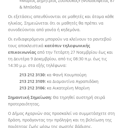
«Μάριος Δημήτριος Σουλούκος» (Φιλαδελφείας 87
& Μπόσδα)
Οι εξετάσεις απευθύνονται σε μαθητές και άτομα κάθε
ηλικίας. Σημειώνεται ότι οι μαθητές θα πρέπει να
συνοδεύονται από γονέα ή κηδεμόνα.
Οι ενδιαφερόμενοι μπορούν να κλείνουν το ραντεβού
τους αποκλειστικά
κατόπιν τηλεφωνικής
επικοινωνίας
από την Τετάρτη 27 Νοεμβρίου έως και
τη Δευτέρα 9 Δεκεμβρίου, από τις 08:30 π.μ. έως τις
14:30 μ.μ. στα εξής τηλέφωνα:
213 212 3130:
κα Φανή Κουμπούρη
213 212 3109:
κα Διαμαντίνα Αγραπιδάκη
213 212 3106:
κα Αικατερίνη Μαρίνη
Σημαντική Σημείωση:
Θα τηρηθεί αυστηρή σειρά
προτεραιότητας.
Ο Δήμος Αχαρνών σας προσκαλεί να συμμετάσχετε στη
δράση, προάγοντας την πρόληψη και τη βελτίωση της
ποιότητας ζωής μέσω της σωστής βάδισης.