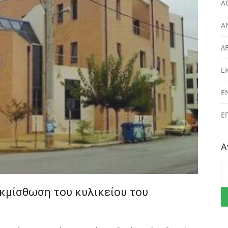
Α
Α
Δ
Ε
Ε
Ε
Α
Α
εκμίσθωση του κυλικείου του