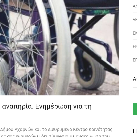
Α
Δ
Ε
Ε
Ε
Α
Α
 αναπηρία. Ενημέρωση για τη
 Δήμου Αχαρνών και το Διευρυμένο Κέντρο Κοινότητας
Π
ας σας ενημερώνει ότι σύμφωνα με ανακοίνωση του