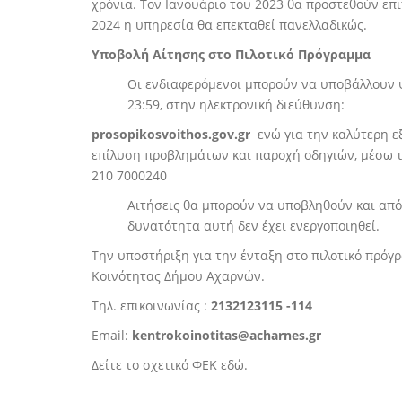
χρόνια. Τον Ιανουάριο του 2023 θα προστεθούν επι
2024 η υπηρεσία θα επεκταθεί πανελλαδικώς.
Υποβολή Αίτησης στο Πιλοτικό Πρόγραμμα
Οι ενδιαφερόμενοι μπορούν να υποβάλλουν ψ
23:59, στην ηλεκτρονική διεύθυνση:
prosopikosvoithos.gov.gr
ενώ για την καλύτερη ε
επίλυση προβλημάτων και παροχή οδηγιών, μέσω τ
210 7000240
Αιτήσεις θα μπορούν να υποβληθούν και από
δυνατότητα αυτή δεν έχει ενεργοποιηθεί.
Την υποστήριξη για την ένταξη στο πιλοτικό πρόγ
Κοινότητας Δήμου Αχαρνών.
Τηλ. επικοινωνίας :
2132123115 -114
Email:
kentrokoinotitas@
acharnes
.gr
Δείτε το σχετικό ΦΕΚ
εδώ.