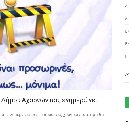
Α
Δ
Ε
Ε
Ε
Α
Α
υ Δήμου Αχαρνών σας ενημερώνει
ας ενημερώνει ότι το προσεχές χρονικό διάστημα θα
Π