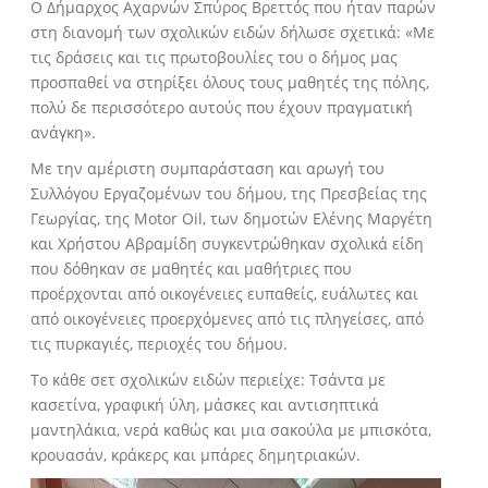
Ο Δήμαρχος Αχαρνών Σπύρος Βρεττός που ήταν παρών
στη διανομή των σχολικών ειδών δήλωσε σχετικά: «Με
τις δράσεις και τις πρωτοβουλίες του ο δήμος μας
προσπαθεί να στηρίξει όλους τους μαθητές της πόλης,
πολύ δε περισσότερο αυτούς που έχουν πραγματική
ανάγκη».
Με την αμέριστη συμπαράσταση και αρωγή του
Συλλόγου Εργαζομένων του δήμου, της Πρεσβείας της
Γεωργίας, της Motor Oil, των δημοτών Ελένης Μαργέτη
και Χρήστου Αβραμίδη συγκεντρώθηκαν σχολικά είδη
που δόθηκαν σε μαθητές και μαθήτριες που
προέρχονται από οικογένειες ευπαθείς, ευάλωτες και
από οικογένειες προερχόμενες από τις πληγείσες, από
τις πυρκαγιές, περιοχές του δήμου.
Το κάθε σετ σχολικών ειδών περιείχε: Τσάντα με
κασετίνα, γραφική ύλη, μάσκες και αντισηπτικά
μαντηλάκια, νερά καθώς και μια σακούλα με μπισκότα,
κρουασάν, κράκερς και μπάρες δημητριακών.