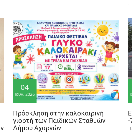
04
Ιουν, 2026
Ι
Πρόσκληση στην καλοκαιρινή
Ε
γιορτή των Παιδικών Σταθμών
-
ην
Δήμου Αχαρνών
π