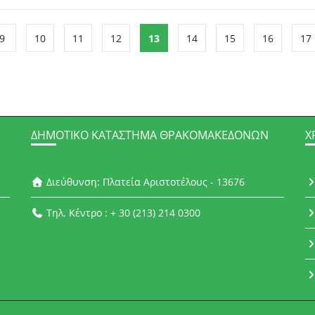
9
10
11
12
13
14
15
16
17
ΔΗΜΟΤΙΚΌ ΚΑΤΆΣΤΗΜΑ ΘΡΑΚΟΜΑΚΕΔΌΝΩΝ
Χ
Διεύθυνση: Πλατεία Αριστοτέλους - 13676
Τηλ. Κέντρο : + 30 (213) 214 0300