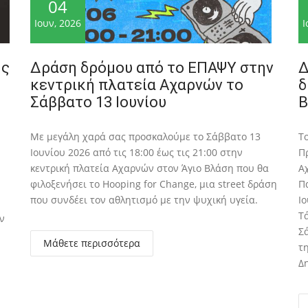
04
Ιουν, 2026
Ι
ης
Δράση δρόμου από το ΕΠΑΨΥ στην
Δ
κεντρική πλατεία Αχαρνών το
δ
Σάββατο 13 Ιουνίου
Β
Με μεγάλη χαρά σας προσκαλούμε το Σάββατο 13
Τ
Ιουνίου 2026 από τις 18:00 έως τις 21:00 στην
Π
κεντρική πλατεία Αχαρνών στον Άγιο Βλάση που θα
Α
φιλοξενήσει το Hooping for Change, μια street δράση
Π
που συνδέει τον αθλητισμό με την ψυχική υγεία.
Ιο
Τ
ν
Σά
Μάθετε περισσότερα
τ
Δ