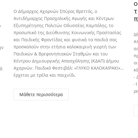
ο
τ
Ο Δήμαρχος Αχαρνών Σπύρος Βρεττός, ο
π
Αντιδήμαρχος Προσχολικής Αγωγής και Κέντρων
Εξυπηρέτησης Πολιτών Οδυσσέας Καμπόλης, το
ν
προσωπικό της Διεύθυνσης Κοινωνικής Προστασίας
Δ
και Παιδικής Φροντίδας και φυσικά τα παιδιά σας
Α
προσκαλούν στην ετήσια καλοκαιρινή γιορτή των
ην
α
Παιδικών & Βρεφονηπιακών Σταθμών και του
π
Κέντρου Δημιουργικής Απασχόλησης (ΚΔΑΠ) Δήμου
ο
Αχαρνών. Παιδικό Φεστιβάλ: «ΓΛΥΚΟ ΚΑΛΟΚΑΙΡΑΚΙ»…
κά
κ
έρχεται με τρέλα και παιχνίδι.
-
-
ρ
Μάθετε περισσότερα