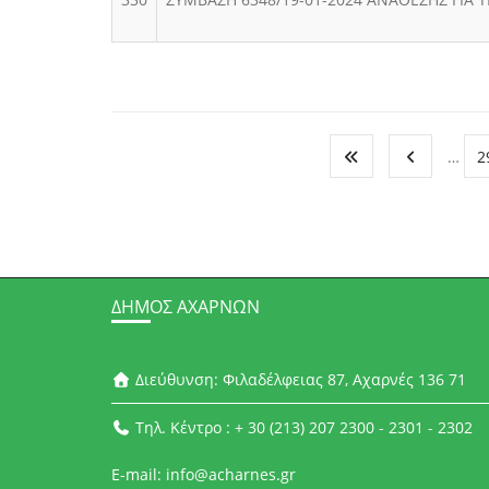
…
2
ΔΉΜΟΣ ΑΧΑΡΝΏΝ
Διεύθυνση: Φιλαδέλφειας 87, Αχαρνές 136 71
Τηλ. Κέντρο : + 30 (213) 207 2300 - 2301 - 2302
E-mail: info@acharnes.gr