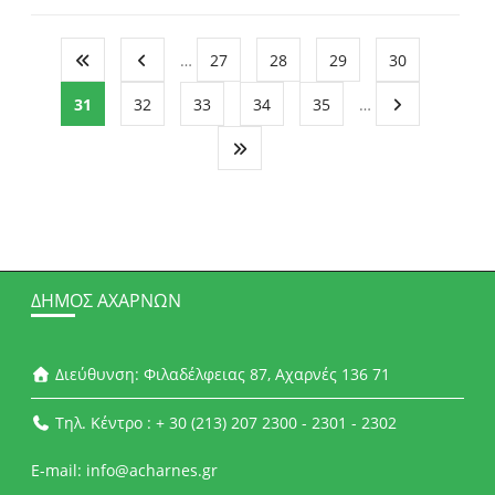
…
27
28
29
30
31
32
33
34
35
…
ΔΉΜΟΣ ΑΧΑΡΝΏΝ
Διεύθυνση: Φιλαδέλφειας 87, Αχαρνές 136 71
Τηλ. Κέντρο : + 30 (213) 207 2300 - 2301 - 2302
E-mail: info@acharnes.gr