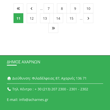
…
7
8
9
10
11
12
13
14
15
…
ΔΉΜΟΣ ΑΧΑΡΝΏΝ
Διεύθυνση: Φιλαδέλφειας 87, Αχαρνές 136 71
Τηλ. Κέντρο : + 30 (213) 207 2300 - 2301 - 2302
E-mail: info@acharnes.gr