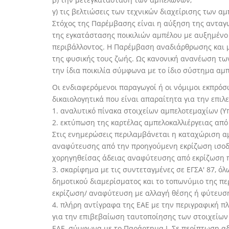
γ) τις βελτιώσεις των τεχνικών διαχείρισης των 
Στόχος της Παρέμβασης είναι η αύξηση της ανταγ
της εγκατάστασης ποικιλιών αμπέλου με αυξημένο 
περιβάλλοντος. Η Παρέμβαση αναδιάρθρωσης και 
της φυσικής τους ζωής. Ως κανονική ανανέωση των
την ίδια ποικιλία σύμφωνα με το ίδιο σύστημα αμπ
Οι ενδιαφερόμενοι παραγωγοί ή οι νόμιμοι εκπρό
δικαιολογητικά που είναι απαραίτητα για την επιλ
1. αναλυτικό πίνακα στοιχείων αμπελοτεμαχίων (Υπ
2. εκτύπωση της καρτέλας αμπελοκαλλιέργειας απ
Στις ενημερώσεις περιλαμβάνεται η καταχώριση αμ
αναφύτευσης από την προηγούμενη εκρίζωση ισοδύ
χορηγηθείσας άδειας αναφύτευσης από εκρίζωση π
3. σκαρίφημα με τις συντεταγμένες σε ΕΓΣΑ' 87, 
δημοτικού διαμερίσματος και το τοπωνύμιο της πε
εκρίζωση/ αναφύτευση με αλλαγή θέσης ή φύτευσ
4. πλήρη αντίγραφα της ΕΑΕ με την περιγραφική π
για την επιβεβαίωση ταυτοποίησης των στοιχείω
ΕΑΕ, σύμφωνα με το Παράρτημα Ι. Σε περίπτωση α