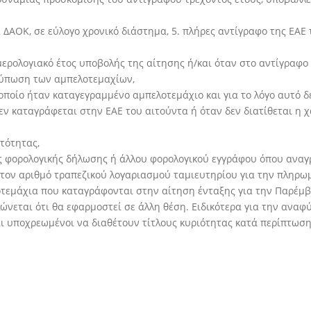
ΔΑΟΚ, σε εύλογο χρονικό διάστημα, 5. πλήρες αντίγραφο της ΕΑΕ
ημερολογιακό έτος υποβολής της αίτησης ή/και όταν στο αντίγραφο
τύπωση των αμπελοτεμαχίων,
οποίο ήταν καταγεγραμμένο αμπελοτεμάχιο και για το λόγο αυτό 
εν καταγράφεται στην ΕΑΕ του αιτούντα ή όταν δεν διατίθεται 
τότητας,
ης φορολογικής δήλωσης ή άλλου φορολογικού εγγράφου όπου αναγ
τον αριθμό τραπεζικού λογαριασμού ταμιευτηρίου για την πληρωμ
τεμάχια που καταγράφονται στην αίτηση ένταξης για την Παρέμβα
νεται ότι θα εφαρμοστεί σε άλλη θέση. Ειδικότερα για την αναφ
ναι υποχρεωμένοι να διαθέτουν τίτλους κυριότητας κατά περίπτωση