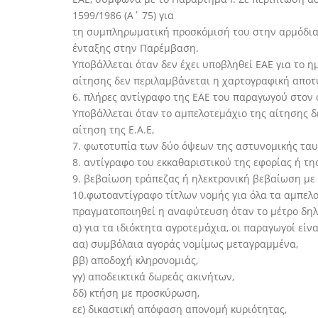
1599/1986 (Α΄ 75) για
τη συμπληρωματική προσκόμισή του στην αρμόδια 
ένταξης στην Παρέμβαση.
Υποβάλλεται όταν δεν έχει υποβληθεί ΕΑΕ για το 
αίτησης δεν περιλαμβάνεται η χαρτογραφική απο
6. πλήρες αντίγραφο της ΕΑΕ του παραγωγού στον 
Υποβάλλεται όταν το αμπελοτεμάχιο της αίτησης δ
αίτηση της Ε.Α.Ε,
7. φωτοτυπία των δύο όψεων της αστυνομικής ταυ
8. αντίγραφο του εκκαθαριστικού της εφορίας ή τ
9. βεβαίωση τράπεζας ή ηλεκτρονική βεβαίωση με 
10.φωτοαντίγραφο τίτλων νομής για όλα τα αμπελο
πραγματοποιηθεί η αναφύτευση όταν το μέτρο δηλώ
α) για τα ιδιόκτητα αγροτεμάχια, οι παραγωγοί εί
αα) συμβόλαια αγοράς νομίμως μεταγραμμένα,
ββ) αποδοχή κληρονομιάς,
γγ) αποδεικτικά δωρεάς ακινήτων,
δδ) κτήση με προσκύρωση,
εε) δικαστική απόφαση απονομή κυριότητας,