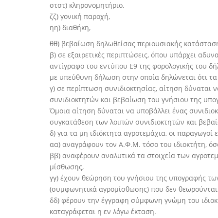
στστ) κληρονομητήριο,
ζζ) γονική παροχή,
ηη) διαθήκη,
θθ) βεβαίωση δηλωθείσας περιουσιακής κατάσταση
β) σε εξαιρετικές περιπτώσεις, όπου υπάρχει αδυν
αντίγραφο του εντύπου Ε9 της φορολογικής του δ
με υπεύθυνη δήλωση στην οποία δηλώνεται ότι τα σ
γ) σε περίπτωση συνιδιοκτησίας, αίτηση δύναται 
συνιδιοκτητών και βεβαίωση του γνήσιου της υπο
Όμοια αίτηση δύναται να υποβάλλει ένας συνιδιοκτ
συγκατάθεση των λοιπών συνιδιοκτητών και βεβαί
δ) για τα μη ιδιόκτητα αγροτεμάχια, οι παραγωγοί
αα) αναγράφουν τον Α.Φ.Μ. τόσο του ιδιοκτήτη, όσο
ββ) αναφέρουν αναλυτικά τα στοιχεία των αγροτεμα
μίσθωσης,
γγ) έχουν θεώρηση του γνήσιου της υπογραφής τω
(συμφωνητικά αγρομίσθωσης) που δεν θεωρούνται απ
δδ) φέρουν την έγγραφη σύμφωνη γνώμη του ιδιοκ
καταγράφεται η εν λόγω έκταση.