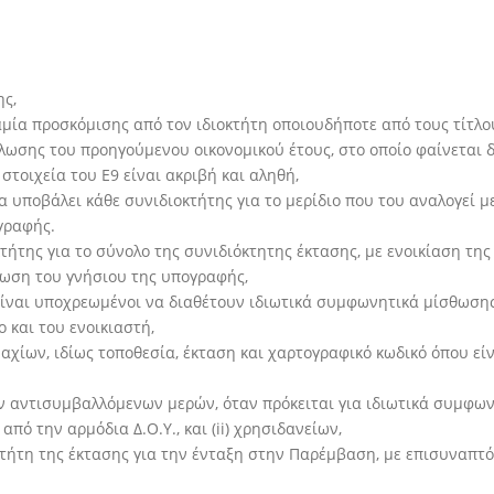
ς,
αμία προσκόμισης από τον ιδιοκτήτη οποιουδήποτε από τους τίτλου
ήλωσης του προηγούμενου οικονομικού έτους, στο οποίο φαίνεται
τοιχεία του Ε9 είναι ακριβή και αληθή,
να υποβάλει κάθε συνιδιοκτήτης για το μερίδιο που του αναλογεί
γραφής.
ήτης για το σύνολο της συνιδιόκτητης έκτασης, με ενοικίαση της
ωση του γνήσιου της υπογραφής,
 είναι υποχρεωμένοι να διαθέτουν ιδιωτικά συμφωνητικά μίσθωσης
 και του ενοικιαστή,
χίων, ιδίως τοποθεσία, έκταση και χαρτογραφικό κωδικό όπου είνα
ν αντισυμβαλλόμενων μερών, όταν πρόκειται για ιδιωτικά συμφων
ό την αρμόδια Δ.Ο.Υ., και (ii) χρησιδανείων,
τήτη της έκτασης για την ένταξη στην Παρέμβαση, με επισυναπτ