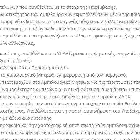
αμπελώνων που συνδέονται με το στόχο της Παρέμβασης.
ωνιστικότητας των αμπελουργικών εκμεταλλεύσεων μέσω της ποιο
εμπορικό ενδιαφέρον, της εισαγωγής σύγχρονων καλλιεργητικών τ
μετατροπής αμπελώνων δεν καλύπτει την κανονική ανανέωση των
 αμπελώνων που προσεγγίζουν το τέλος της φυσικής τους ζωής, ν
ελοκαλλιέργειας.
σωποί τους υποβάλλουν στο ΥΠΑΑΤ, μέσω της ψηφιακής υπηρεσίας,
εξιμότητά τους:
όδειγμα 2 του Παραρτήματος ΙΙ),
ό το Αμπελουργικό Μητρώο, ενημερωμένη από τον παραγωγό.
πελοτεμαχίων στο Αμπελουργικό Μητρώο, για τις περιπτώσεις που
ναμης έκτασης αμπελώνα (δυνητική φύτευση, άυλη άδεια). Επιπ
ροηγούμενης έκτασης, όπως εκδόθηκε από την αρμόδια ΔΑΟΚ,
όλων των κορυφών των αιτούμενων αγροτεμαχίων στα οποία θα ολο
ριοχής τους. Υποβάλλεται για τη σωστή συμπλήρωση του Υποδείγμ
η με άδεια αναφύτευσης,
ληροφορία και την χαρτογραφική αποτύπωση κάθε αμπελοτεμαχίου,
ν της αμπελουργικής εκμετάλλευσης του παραγωγού μεταξύ των σ
δυναμίας προσκόμισής του αντίγραφου τρέχοντος έτους, υποβάλλε