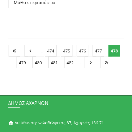
Μάθετε περισσότερα
…
474
475
476
477
478
479
480
481
482
…
ΔΉΜΟΣ ΑΧΑΡΝΏΝ
Διεύθυνση: Φιλαδέλφειας 87, Αχαρνές 136 71