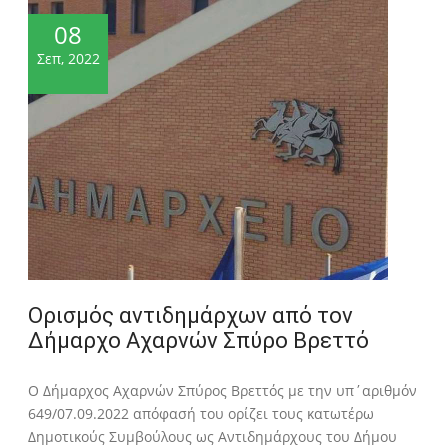
08
Σεπ, 2022
Ορισμός αντιδημάρχων από τον
Δήμαρχο Αχαρνών Σπύρο Βρεττό
Ο Δήμαρχος Αχαρνών Σπύρος Βρεττός με την υπ΄αριθμόν
649/07.09.2022 απόφασή του ορίζει τους κατωτέρω
Δημοτικούς Συμβούλους ως Αντιδημάρχους του Δήμου