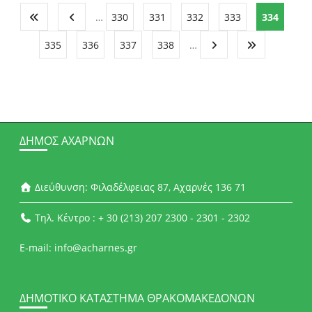
…
330
331
332
333
334
335
336
337
338
…
ΔΉΜΟΣ ΑΧΑΡΝΏΝ
Διεύθυνση: Φιλαδέλφειας 87, Αχαρνές 136 71
Τηλ. Κέντρο : + 30 (213) 207 2300 - 2301 - 2302
E-mail: info@acharnes.gr
ΔΗΜΟΤΙΚΌ ΚΑΤΆΣΤΗΜΑ ΘΡΑΚΟΜΑΚΕΔΌΝΩΝ