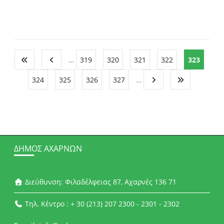
…
319
320
321
322
323
324
325
326
327
…
ΔΉΜΟΣ ΑΧΑΡΝΏΝ
Διεύθυνση: Φιλαδέλφειας 87, Αχαρνές 136 71
Τηλ. Κέντρο : + 30 (213) 207 2300 - 2301 - 2302