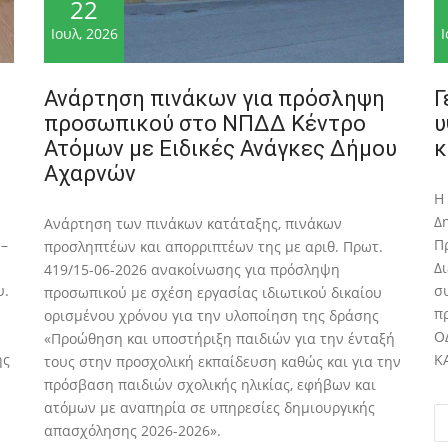
22
Ιουλ, 2026
Ι
Ανάρτηση πινάκων για πρόσληψη
Γ
προσωπικού στο ΝΠΔΔ Κέντρο
υ
Ατόμων με Ειδικές Ανάγκες Δήμου
κ
Αχαρνών
Η
Δ
Ανάρτηση των πινάκων κατάταξης, πινάκων
 –
Π
προσληπτέων και απορριπτέων της με αριθ. Πρωτ.
Δ
419/15-06-2026 ανακοίνωσης για πρόσληψη
υ.
σ
προσωπικού με σχέση εργασίας ιδιωτικού δικαίου
π
ορισμένου χρόνου για την υλοποίηση της δράσης
Ο
«Προώθηση και υποστήριξη παιδιών για την ένταξή
ης
Κ
τους στην προσχολική εκπαίδευση καθώς και για την
πρόσβαση παιδιών σχολικής ηλικίας, εφήβων και
ατόμων με αναπηρία σε υπηρεσίες δημιουργικής
απασχόλησης 2026-2026».