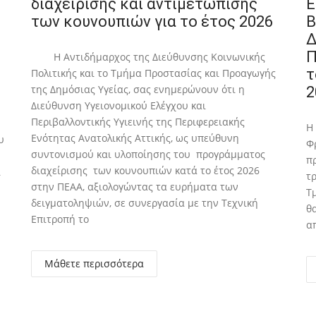
διαχείρισης και αντιμετώπισης
Ε
των κουνουπιών για το έτος 2026
Β
Δ
Π
Η Αντιδήμαρχος της Διεύθυνσης Κοινωνικής
τ
Πολιτικής και το Τμήμα Προστασίας και Προαγωγής
της Δημόσιας Υγείας, σας ενημερώνουν ότι η
2
Διεύθυνση Υγειονομικού Ελέγχου και
Περιβαλλοντικής Υγιεινής της Περιφερειακής
Η
Ενότητας Ανατολικής Αττικής, ως υπεύθυνη
υ
Φ
συντονισμού και υλοποίησης του προγράμματος
π
διαχείρισης των κουνουπιών κατά το έτος 2026
ι
τ
στην ΠΕΑΑ, αξιολογώντας τα ευρήματα των
Τ
δειγματοληψιών, σε συνεργασία με την Τεχνική
θ
Επιτροπή το
α
Μάθετε περισσότερα