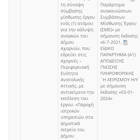
τη σύναψη
Παράρτημα
σύμβασης
ανακοινώσεων
μίσθωσης έργου
Συμβάσεων
ενός (1) ατόμου
Μίσθωσης Έργου
για την κάλυψη
(ΣΜΕ)» με
αναγκών του
σήμανση έκδοσης
Δήμου
«6-7-2021
,
Αχαρνών, που
ΕΙΔΙΚΟ
εδρεύει στις
ΠΑΡΑΡΤΗΜΑ (Α1)
Αχαρνές –
ΑΠΟΔΕΙΞΗΣ
Περιφερειακή
ΓΝΩΣΗΣ
Ενότητα
ΠΛΗΡΟΦΟΡΙΚΗΣ
Ανατολικής
΄Η ΧΕΙΡΙΣΜΟΥ Η/Υ
Αττικής, με
με σήμανση
αντικείμενο την
έκδοσης «03-01-
εκτέλεση του
2024»
έργου: «Παροχή
ιατρικών
υπηρεσιών στα
Δημοτικά
Ιατρεία του
Δήμου