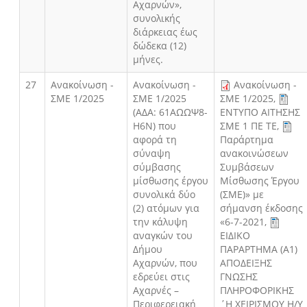
Αχαρνών»,
συνολικής
διάρκειας έως
δώδεκα (12)
μήνες.
27
Ανακοίνωση -
Ανακοίνωση -
Ανακοίνωση -
ΣΜΕ 1/2025
ΣΜΕ 1/2025
ΣΜΕ 1/2025
,
(ΑΔΑ: 61ΑΩΩΨ8-
ΕΝΤΥΠΟ ΑΙΤΗΣΗΣ
Η6Ν) που
ΣΜΕ 1 ΠΕ ΤΕ
,
αφορά τη
Παράρτημα
σύναψη
ανακοινώσεων
σύμβασης
Συμβάσεων
μίσθωσης έργου
Μίσθωσης Έργου
συνολικά δύο
(ΣΜΕ)» με
(2) ατόμων για
σήμανση έκδοσης
την κάλυψη
«6-7-2021
,
αναγκών του
ΕΙΔΙΚΟ
Δήμου
ΠΑΡΑΡΤΗΜΑ (Α1)
Αχαρνών, που
ΑΠΟΔΕΙΞΗΣ
εδρεύει στις
ΓΝΩΣΗΣ
Αχαρνές –
ΠΛΗΡΟΦΟΡΙΚΗΣ
Περιφερειακή
΄Η ΧΕΙΡΙΣΜΟΥ Η/Υ