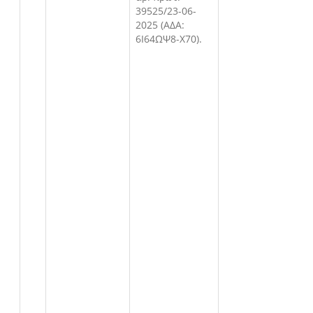
39525/23-06-
2025 (ΑΔΑ:
6Ι64ΩΨ8-Χ70).