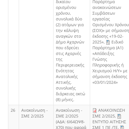
δικαίου
Παράρτημα
ορισμένου
ανακοινώσεων
χρόνου,
Συμβάσεων
συνολικά δύο
εργασίας
(2) ατόμων για
Ορισμένου Χρόνο
την κάλυψη
(ΣΟΧ)» με σήμανσ
αναγκών στο
έκδοσης «19-02-
Δήμο Αχαρνών
2025»
,
Ειδικό
που εδρεύει
Παράρτημα (Α1)
στις Αχαρνές
«Απόδειξης
της
Γνώσης
Περιφερειακής
Πληροφορικής ή
Ενότητας
Χειρισμού Η/Υ» με
Ανατολικής
σήμανση έκδοσης
Αττικής,
«03/01/2024»
συνολικής
διάρκειας οκτώ
(8) μήνες.
26
Ανακοίνωση -
Ανακοίνωση -
ΑΝΑΚΟΙΝΩΣΗ
ΣΜΕ 2/2025
ΣΜΕ 2/2025
ΣΜΕ 2/2025
,
(ΑΔΑ: 6Ι64ΩΨ8-
ΕΝΤΥΠΟ ΑΙΤΗΣΗΣ
Χ70) που αφορά
ΣΜΕ 1 ΠΕ /ΤΕ
,