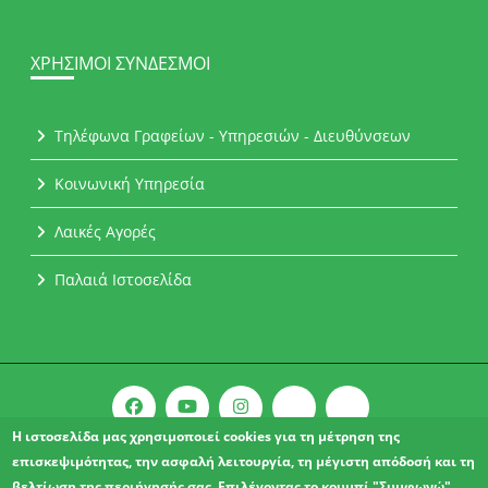
ΧΡΉΣΙΜΟΙ ΣΎΝΔΕΣΜΟΙ
Τηλέφωνα Γραφείων - Υπηρεσιών - Διευθύνσεων
Κοινωνική Υπηρεσία
Λαικές Αγορές
Παλαιά Ιστοσελίδα
Η ιστοσελίδα μας χρησιμοποιεί cookies για τη μέτρηση της
επισκεψιμότητας, την ασφαλή λειτουργία, τη μέγιστη απόδοσή και τη
Copyright © 2021 l Δήμος Αχαρνών.
βελτίωση της περιήγησής σας. Επιλέγοντας το κουμπί "Συμφωνώ",