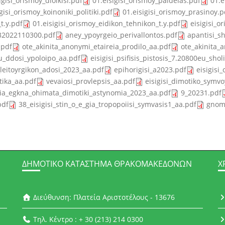
igisi_orismoy_dioikisi.pdf
01.eisigisi_orismoy_paideias.pdf
01.e
gisi_orismoy_koinoniki_politiki.pdf
01.eisigisi_orismoy_prasinoy.p
t.y.pdf
01.eisigisi_orismoy_eidikon_tehnikon_t.y.pdf
eisigisi_o
32022110300.pdf
aney_ypoyrgeio_perivallontos.pdf
apantisi_s
.pdf
ote_akinita_anonymi_etaireia_prodilo_aa.pdf
ote_akinita_
u_ddosi_ypoloipo_aa.pdf
eisigisi_psifisis_pistosis_7.20800eu_sho
_leitoyrgikon_adosi_2023_aa.pdf
epihorigisi_a2023.pdf
eisigisi
tika_aa.pdf
vevaiosi_provlepsis_aa.pdf
eisigisi_dimotiko_symvo
_gia_egkna_ohimata_dimotiki_astynomia_2023_aa.pdf
9_20231.pdf
pdf
38_eisigisi_stin_o_e_gia_tropopoiisi_symvasis1_aa.pdf
gnomo
ΔΗΜΟΤΙΚΌ ΚΑΤΆΣΤΗΜΑ ΘΡΑΚΟΜΑΚΕΔΌΝΩΝ
Χ
Διεύθυνση: Πλατεία Αριστοτέλους - 13676
Τηλ. Κέντρο : + 30 (213) 214 0300