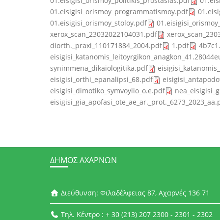
01.eisigisi_orismoy_politikis_prostasias.pdf
01.eis
01.eisigisi_orismoy_programmatismoy.pdf
01.eisi
01.eisigisi_orismoy_stoloy.pdf
01.eisigisi_orismoy_
xerox_scan_23032022104031.pdf
xerox_scan_230
diorth._praxi_110171884_2004.pdf
1.pdf
4b7c1
eisigisi_katanomis_leitoyrgikon_anagkon_41.28044e
synimmena_dikaiologitika.pdf
eisigisi_katanomis
eisigisi_orthi_epanalipsi_68.pdf
eisigisi_antapodo
eisigisi_dimotiko_symvoylio_o.e.pdf
nea_eisigisi
eisigisi_gia_apofasi_ote_ae_ar._prot._6273_2023_aa.
ΔΉΜΟΣ ΑΧΑΡΝΏΝ
Διεύθυνση: Φιλαδέλφειας 87, Αχαρνές 136 71
Τηλ. Κέντρο : + 30 (213) 207 2300 - 2301 - 2302