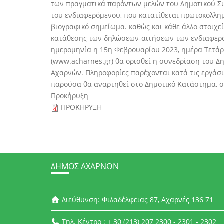
των πραγματικά παρόντων μελών του Δημοτικού Σ
του ενδιαφερόμενου, που κατατίθεται πρωτοκολλημ
βιογραφικό σημείωμα. καθώς και κάθε άλλο στοιχε
κατάθεσης των δηλώσεων-αιτήσεων των ενδιαφερό
ημερομηνία η 15η Φεβρουαρίου 2023, ημέρα Τετάρ
(www.acharnes.gr) θα ορισθεί η συνεδρίαση του 
Αχαρνών. Πληροφορίες παρέχονται κατά τις εργάσ
παρούσα θα αναρτηθεί στο Δημοτικό Κατάστημα, 
Προκήρυξη
ΠΡΟΚΗΡΥΞΗ
ΔΉΜΟΣ ΑΧΑΡΝΏΝ
Διεύθυνση: Φιλαδέλφειας 87, Αχαρνές 136 71
Τηλ. Κέντρο : + 30 (213) 207 2300 - 2301 - 2302