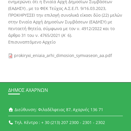
ενημερώνει ότι η Ενιαία Αρχή Δημοσίων Συμβάσεων
(ΕΑΔΗΣΥ) , με το ΦΕΚ Τεύχος Α.Σ.Ε.Π. 9/16.03.2023,
ΠΡΟΚΗΡΥΣΣΕΙ την επιλογή συνολικά είκοσι δύο (22) μελών
στην Ενιαία Αρχή Δημοσίων Συμβάσεων (ΕΑΔΗΣΥ) με
πενταετή θητεία, σύμφωνα με τον ν. 4912/2022 και το
άρθρο 31 του ν. 4765/2021 (Α ́ 6).
Επισυναπτόμενο Αρχείο
prokiryxi_eniaia_arhi_dimosion_symvaseon_aa.pdf
ΔΉΜΟΣ ΑΧΑΡΝΏΝ
Διεύθυνση: Φιλαδέλφειας 87, Αχαρνές 136 71
Τηλ. Κέντρο : + 30 (213) 207 2300 - 2301 - 2302