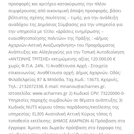
προσφορές και κριτήριο κατακύρωσης την πλέον
συμφέρουσας από οικονομική άποψη προσφοράς, βάσει
βέλτιστης σχέσης ποιότητας – τιμής, για την ανάδειξη
αναδόχου της Δημόσιας Σύμβασης για την υπηρεσία για
την υπηρεσία με τίτλο: «Δράσεις ενημέρωσης –
ευαισθητοποίησης πολιτών» της Πράξης : «Δήμος
Αχαρνών-Αστική Αναζωογόνηση» του Προγράμματος
Ανάπτυξης και Αλληλεγγύης για την Τοπική Αυτοδιοίκηση
«ΑΝΤΩΝΗΣ ΤΡΙΤΣΗΣ» εκτιμώμενης αξίας 120.000,00 €
χωρίς Φ.Π.Α. 24%. 1) Αναθέτουσα Αρχή - Στοιχεία
επικοινωνίας: Αναθέτουσα αρχή: Δήμος Αχαρνών, Οδός:
Φιλαδελφείας 87 & Μπόσδα, Ταχ.Κωδ.: 13673, Αχαρνές,
Τηλ.: 2132072338, E-mail: mnanou@acharnes.gr,
Ιστοσελίδα: www.acharnes.gr 2) Κωδικοί CPV: 73220000-0-
Υπηρεσίες παροχής συμβουλών σε θέματα ανάπτυξης 3)
Κωδικός NUTS κύριου τόπου παράδοσης/εκτέλεσης της
υπηρεσίας: EL305 Ανατολική Αττική Κύριος τόπος ή
τοποθεσία εκτέλεσης: ΔΗΜΟΣ ΑΧΑΡΝΩΝ 4) Πρόσβαση στα
έγγραφα: Άμεση και δωρεάν πρόσβαση στα έγγραφα της