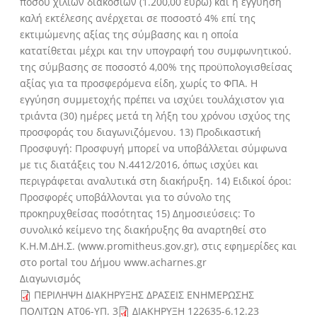
ποσού χιλίων διακοσίων (1.200,00 ευρώ) και η εγγύηση
καλή εκτέλεσης ανέρχεται σε ποσοστό 4% επί της
εκτιμώμενης αξίας της σύμβασης και η οποία
κατατίθεται μέχρι και την υπογραφή του συμφωνητικού.
της σύμβασης σε ποσοστό 4,00% της προϋπολογισθείσας
αξίας για τα προσφερόμενα είδη, χωρίς το ΦΠΑ. Η
εγγύηση συμμετοχής πρέπει να ισχύει τουλάχιστον για
τριάντα (30) ημέρες μετά τη λήξη του χρόνου ισχύος της
προσφοράς του διαγωνιζόμενου. 13) Προδικαστική
Προσφυγή: Προσφυγή μπορεί να υποβάλλεται σύμφωνα
με τις διατάξεις του Ν.4412/2016, όπως ισχύει και
περιγράφεται αναλυτικά στη διακήρυξη. 14) Ειδικοί όροι:
Προσφορές υποβάλλονται για το σύνολο της
προκηρυχθείσας ποσότητας 15) Δημοσιεύσεις: Το
συνολικό κείμενο της διακήρυξης θα αναρτηθεί στο
Κ.Η.Μ.ΔΗ.Σ. (www.promitheus.gov.gr), στις εφημερίδες και
στο portal του Δήμου www.acharnes.gr
Διαγωνισμός
ΠΕΡΙΛΗΨΗ ΔΙΑΚΗΡΥΞΗΣ ΔΡΑΣΕΙΣ ΕΝΗΜΕΡΩΣΗΣ
ΠΟΛΙΤΩΝ ΑΤ06-ΥΠ. 3
ΔΙΑΚΗΡΥΞΗ 122635-6.12.23