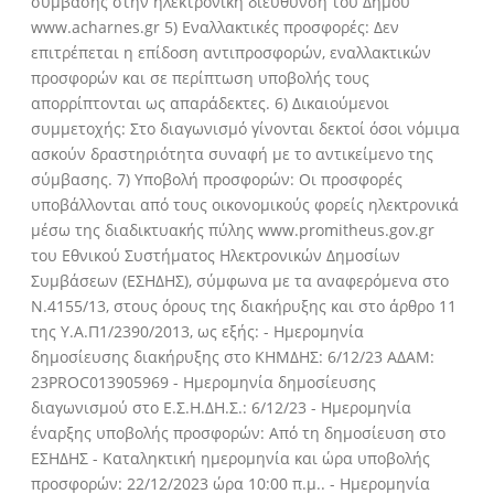
σύμβασης στην ηλεκτρονική διεύθυνση του Δήμου
www.acharnes.gr 5) Εναλλακτικές προσφορές: Δεν
επιτρέπεται η επίδοση αντιπροσφορών, εναλλακτικών
προσφορών και σε περίπτωση υποβολής τους
απορρίπτονται ως απαράδεκτες. 6) Δικαιούμενοι
συμμετοχής: Στο διαγωνισμό γίνονται δεκτοί όσοι νόμιμα
ασκούν δραστηριότητα συναφή με το αντικείμενο της
σύμβασης. 7) Υποβολή προσφορών: Οι προσφορές
υποβάλλονται από τους οικονομικούς φορείς ηλεκτρονικά
μέσω της διαδικτυακής πύλης www.promitheus.gov.gr
του Εθνικού Συστήματος Ηλεκτρονικών Δημοσίων
Συμβάσεων (ΕΣΗΔΗΣ), σύμφωνα με τα αναφερόμενα στο
Ν.4155/13, στους όρους της διακήρυξης και στο άρθρο 11
της Υ.Α.Π1/2390/2013, ως εξής: - Ημερομηνία
δημοσίευσης διακήρυξης στο ΚΗΜΔΗΣ: 6/12/23 ΑΔΑΜ:
23PROC013905969 - Ημερομηνία δημοσίευσης
διαγωνισμού στο Ε.Σ.Η.ΔΗ.Σ.: 6/12/23 - Ημερομηνία
έναρξης υποβολής προσφορών: Από τη δημοσίευση στο
ΕΣΗΔΗΣ - Καταληκτική ημερομηνία και ώρα υποβολής
προσφορών: 22/12/2023 ώρα 10:00 π.μ.. - Ημερομηνία