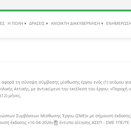
ΙΕΣ
Η ΠΟΛΗ
ΔΡΑΣΕΙΣ
ΑΝΟΙΚΤΗ ΔΙΑΚΥΒΕΡΝΗΣΗ
ΕΝΗΜΕΡΩΣ
υ αφορά τη σύναψη σύμβασης μίσθωσης έργου ενός (1) ατόμου γι
ολικής Αττικής, με αντικείμενο την εκτέλεση του έργου: «Παροχή 
(12) μήνες.
νώσεων Συμβάσεων Μίσθωσης Έργου (ΣΜΕ)» με σήμανση έκδοσης 
νση έκδοσης «16-04-2026»
έντυπο αίτησης ΑΣΕΠ - ΣΜΕ 1ΠΕ/ΤΕ