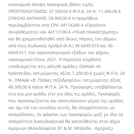
οικονομική άποψη προσφορά, βάσει τιμής.
ΠΡΟΫΠΟΛΟΓΙΣΜΟΣ: 47.500,00 € Φ.Π.Α. 24 %: 11.400,00 €
ΣΥΝΟΛΟ ΔΑΠΑΝΗΣ: 58.900,00 € Η προμήθεια
περιλαμβάνεται στα CPV: 44114200-4 «Προϊόντα
σκυροδέματος» και 44113100-6 «Υλικά πλακόστρωσης»
και θα χρηματοδοτηθεί από ίδιους πόρους του Δήμου,
από τους Κωδικούς Αριθμό (Κ.Α.) 30-6699.010 και 30-
6699.011, του προϋπολογισμού εξόδων του Δήμου,
οικονομικού έτους 2021. Η παρούσα σύμβαση
υποδιαιρείται στις κάτωθι ομάδες: ΟΜΑΔΑ «Α:
Κράσπεδα», εκτιμώμενης αξίας 7.200,00 € χωρίς Φ.Π.Α. 24
%. ΟΜΑΔΑ «Β: Πλάκες πεζοδρομίου», εκτιμώμενης αξίας
40.300,00 € πλέον Φ.Π.Α. 24 %. Προσφορές υποβάλλονται
είτε για μια ομάδα, είτε για όλες τις ομάδες. Προσφορές
που προσκομίζονται και αποτυπώνουν μέρος της ομάδας
και όχι επί του συνόλου αυτής, θα απορρίπτονται ως
απαράδεκτες. Οι φάκελοι των προσφορών μαζί με όλα τα
απαραίτητα δικαιολογητικά θα κατατίθενται στον Δήμο
Αχαρνών (Φιλαδελφείας 87 & Μ. Μπόσδα - Αχαρνές)