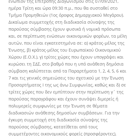
ενώπιον της Επιτροπής Διαγωνισμού στις 07/09/2021,
ημέρα Τρίτη και ώρα 09:30 π.μ., που θα συσταθεί στο
Τμήμα Προμηθειών (1ος όροφος Δημαρχιακού Μεγάρου).
Δικαίωμα συμμετοχής στη διαδικασία σύναψης της
παρούσας σύμβασης έχουν φυσικά ή νομικά πρόσωπα
και, σε περίπτωση ενώσεων οικονομικών φορέων, τα μέλη
αυτών, που είναι εγκατεστημένα σε: α) κράτος-μέλος της
Ένωσης, β) κράτος-μέλος του Ευρωπαϊκού Οικονομικού
Χώρου (Ε.Ο.Χ.), γ) τρίτες χώρες που έχουν υπογράψει και
κυρώσει τη ΣΔΣ, στο βαθμό που η υπό ανάθεση δημόσια
σύμβαση καλύπτεται από τα Παραρτήματα 1, 2, 4, 5, 6 και
7 και τις γενικές σημειώσεις του σχετικού με την Ένωση
Προσαρτήματος I της ως άνω Συμφωνίας, καθώς και δ) σε
τρίτες χώρες που δεν εμπίπτουν στην περίπτωση γ΄ της
παρούσας παραγράφου και έχουν συνάψει διμερείς ή
πολυμερείς συμφωνίες με την Ένωση σε θέματα
διαδικασιών ανάθεσης δημοσίων συμβάσεων. Για την
έγκυρη συμμετοχή στη διαδικασία σύναψης της
παρούσας σύμβασης, κατατίθεται από τους
συμμετέχοντες οικονομικούς φορείς (προσφέροντες),